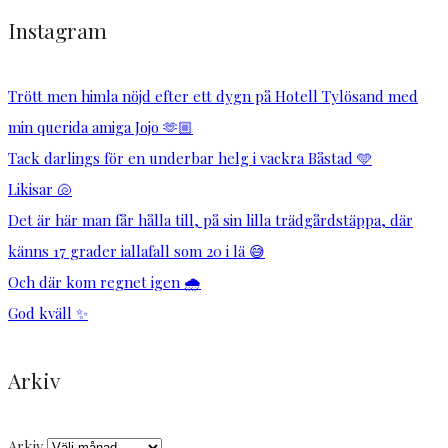
Instagram
Trött men himla nöjd efter ett dygn på Hotell Tylösand med
min querida amiga Jojo 🫶🏼
Tack darlings för en underbar helg i vackra Båstad 🩵
Likisar 🐚
Det är här man får hålla till, på sin lilla trädgårdstäppa, där
känns 17 grader iallafall som 20 i lä 😅
Och där kom regnet igen 🌧️
God kväll ✨
Arkiv
Arkiv