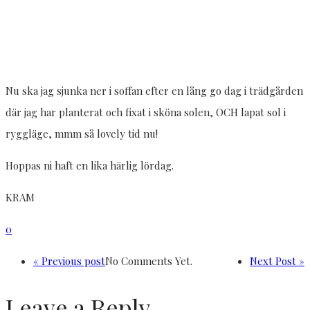
Nu ska jag sjunka ner i soffan efter en lång go dag i trädgården
där jag har planterat och fixat i sköna solen, OCH lapat sol i
ryggläge, mmm så lovely tid nu!
Hoppas ni haft en lika härlig lördag.
KRAM
0
« Previous post
No Comments Yet.
Next Post »
Leave a Reply