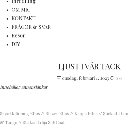
Inredning
OM MIG
KONTAKT
FRÅGOR & SVAR
Resor
DIY
LJUST I VÅR TACK
onsdag, februari 1, 2023
0
0
Innehåller annonslänkar
Skjortklänning Ellos
//
Blazer Ellos
//
Kappa Ellos
//
Stickad klän
& Tango
//
Stickad tröja SoftGoat