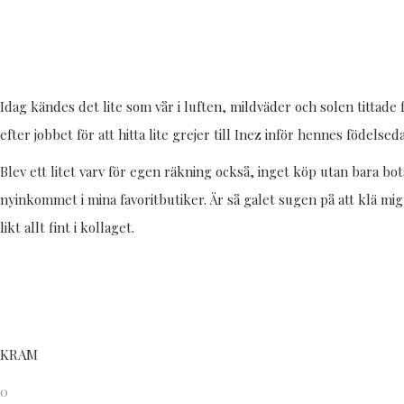
Idag kändes det lite som vår i luften, mildväder och solen tittade f
efter jobbet för att hitta lite grejer till Inez inför hennes födelse
Blev ett litet varv för egen räkning också, inget köp utan bara b
nyinkommet i mina favoritbutiker. Är så galet sugen på att klä mig 
likt allt fint i kollaget.
KRAM
0