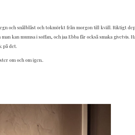
egn och snålblåst och tokmörkt från morgon till kväll. Riktigt deppig
m man kan mumsa i soffan, och jaa Ebba får också smaka givetvis. Ha
 på det.
ister om och om igen..