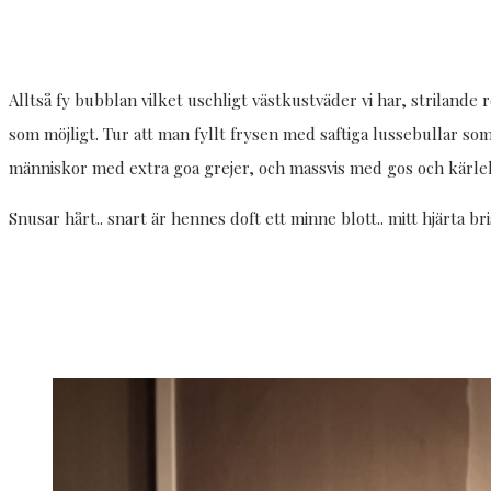
Alltså fy bubblan vilket uschligt västkustväder vi har, strilande r
som möjligt. Tur att man fyllt frysen med saftiga lussebullar so
människor med extra goa grejer, och massvis med gos och kärlek
Snusar hårt.. snart är hennes doft ett minne blott.. mitt hjärta br