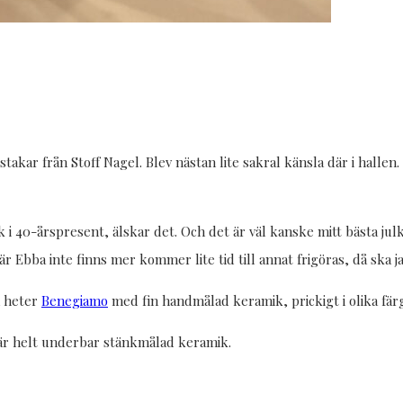
sstakar från Stoff Nagel. Blev nästan lite sakral känsla där i hallen
 i 40-årspresent, älskar det. Och det är väl kanske mitt bästa julk
När Ebba inte finns mer kommer lite tid till annat frigöras, då ska 
m heter
Benegiamo
med fin handmålad keramik, prickigt i olika färger
är helt underbar stänkmålad keramik.