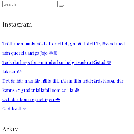
Instagram
Trött men himla nöjd efter ett dygn på Hotell Tylösand med
min querida amiga Jojo 🫶🏼
Tack darlings för en underbar helg i vackra Båstad 🩵
Likisar 🐚
Det är här man får hålla till, på sin lilla trädgårdstäppa, där
känns 17 grader iallafall som 20 i lä 😅
Och där kom regnet igen 🌧️
God kväll ✨
Arkiv