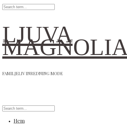
LJUVA
MAGNOLI
FAMILJELIV INREDNING MODE
Hem