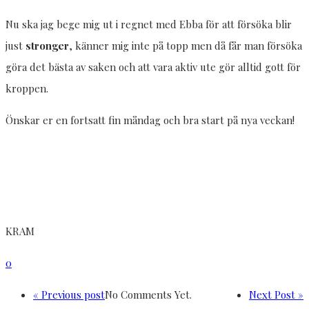
Nu ska jag bege mig ut i regnet med Ebba för att försöka blir
just
stronger
, känner mig inte på topp men då får man försöka
göra det bästa av saken och att vara aktiv ute gör alltid gott för
kroppen.
Önskar er en fortsatt fin måndag och bra start på nya veckan!
KRAM
0
« Previous post
No Comments Yet.
Next Post »