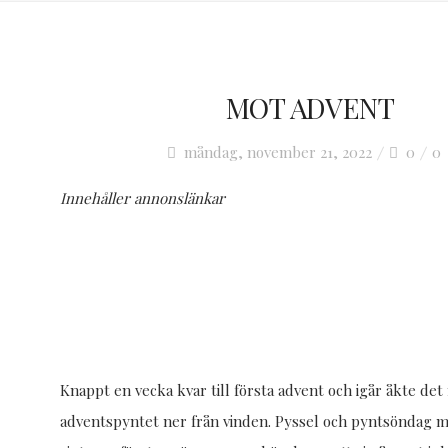
MOT ADVENT
In
måndag, november 21, 2022
0
0
O
Innehåller annonslänkar
KO
FRÅGO
Knappt en vecka kvar till första advent och igår åkte det
adventspyntet ner från vinden. Pyssel och pyntsöndag 