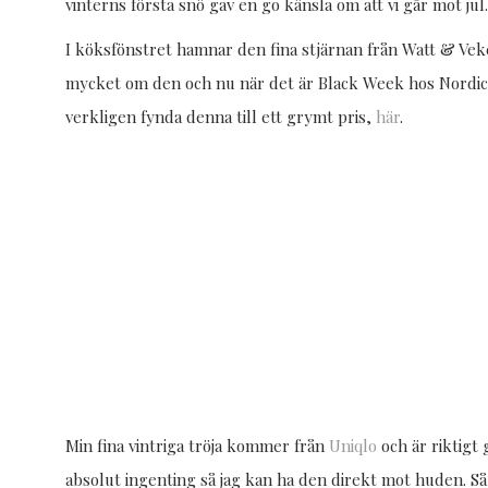
vinterns första snö gav en go känsla om att vi går mot jul.
I köksfönstret hamnar den fina stjärnan från Watt & Veke
mycket om den och nu när det är Black Week hos Nordi
verkligen fynda denna till ett grymt pris,
här
.
Min fina vintriga tröja kommer från
Uniqlo
och är riktigt 
absolut ingenting så jag kan ha den direkt mot huden. Så