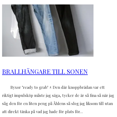
BRALLHÄNGARE TILL SONEN
Byxor "ready to grab" ↑ Den där knoppbrädan var ett
riktigt impulsköp måste jag säga, tycker de är så fina så när jag
såg den för en liten peng på Åhlens så slog jag liksom till utan
att direkt tänka på vad jag hade för plats för…