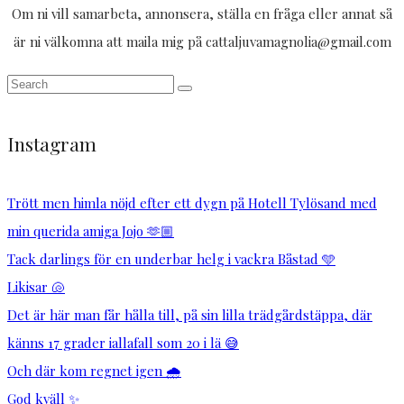
Om ni vill samarbeta, annonsera, ställa en fråga eller annat så
är ni välkomna att maila mig på cattaljuvamagnolia@gmail.com
Instagram
Trött men himla nöjd efter ett dygn på Hotell Tylösand med
min querida amiga Jojo 🫶🏼
Tack darlings för en underbar helg i vackra Båstad 🩵
Likisar 🐚
Det är här man får hålla till, på sin lilla trädgårdstäppa, där
känns 17 grader iallafall som 20 i lä 😅
Och där kom regnet igen 🌧️
God kväll ✨