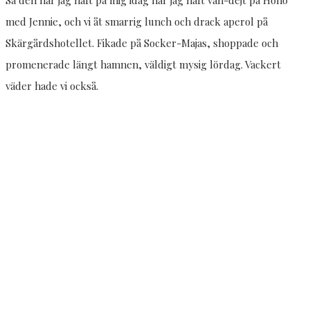
Så den har jag haft på mig idag när jag haft vän-dejt på Hönö
med Jennie, och vi åt smarrig lunch och drack aperol på
Skärgårdshotellet. Fikade på Socker-Majas, shoppade och
promenerade längt hamnen, väldigt mysig lördag. Vackert
väder hade vi också.