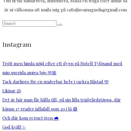
Om ni vill samarbeta, annonsera, ställa en fråga eller annat så
är ni välkomna att maila mig på cattaljuvamagnolia@gmail.com
Instagram
Trött men himla nöjd efter ett dygn på Hotell Tylösand med
min querida amiga Jojo 🫶🏼
Tack darlings för en underbar helg i vackra Båstad 🩵
Likisar 🐚
Det är här man får hålla till, på sin lilla trädgårdstäppa, där
känns 17 grader iallafall som 20 i lä 😅
Och där kom regnet igen 🌧️
God kväll ✨