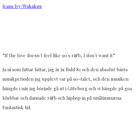
Jeans Ivy/Wakakuu
”If the love doesn´t feel like 90´s r&b, I don´t want it”
Ja ni som fattar fattar, jag är ju född 81 och den absolut bästa
musikperioden jag upplevt var på 90-talet, och den musiken
hängde i när jag började gå ut i Göteborg och vi hängde på goa
klubbar och dansade r&b och hiphop in på småtimmarna.
Fantastisk tid.