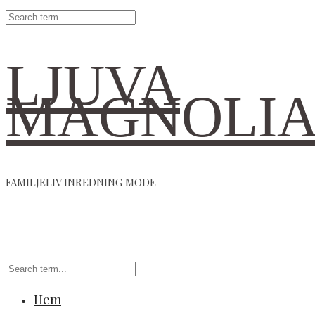
LJUVA
MAGNOLI
FAMILJELIV INREDNING MODE
Hem