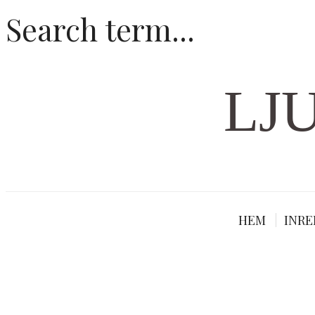
LJ
HEM
INRE