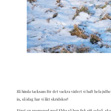
Så himla tacksam för det vackra vädret vi haft hela ju
in, så idag har vi åkt skridskor!
Först en promenad med Ebba så hon fick sitt också, ska