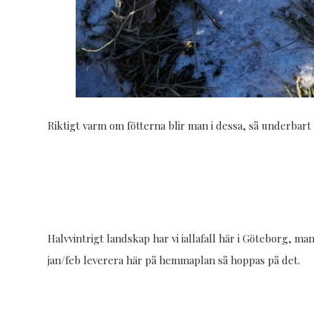
Riktigt varm om fötterna blir man i dessa, så underbart fö
Halvvintrigt landskap har vi iallafall här i Göteborg, man 
jan/feb leverera här på hemmaplan så hoppas på det.