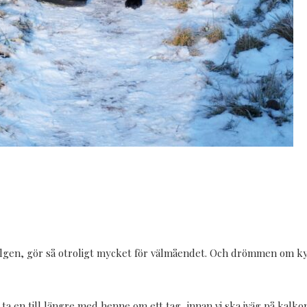
lhelgen, gör så otroligt mycket för välmåendet. Och drömmen om k
 ta en till längre med henne om ett tag, innan vi ska iväg på k