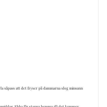
yla såpass att det fryser på dammarna slog minsann
alkonmiddag. Ebba får stanna hemma då det kommer