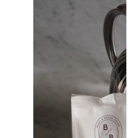
Resor
DIY