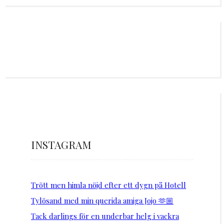
INSTAGRAM
Trött men himla nöjd efter ett dygn på Hotell
Tylösand med min querida amiga Jojo 🫶🏼
Tack darlings för en underbar helg i vackra