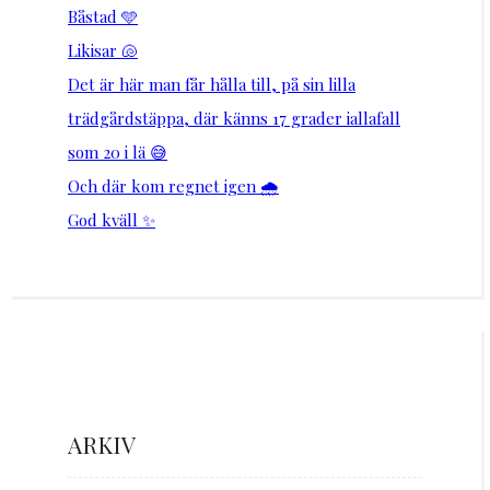
Båstad 🩵
Likisar 🐚
Det är här man får hålla till, på sin lilla
trädgårdstäppa, där känns 17 grader iallafall
som 20 i lä 😅
Och där kom regnet igen 🌧️
God kväll ✨
ARKIV