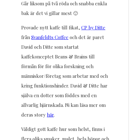
Går liksom på två röda och snabba enkla
bak är det vi gillar mest 🙂
Provade nytt kaffe till fikat,
CP by Ditte
från
Svanfeldts Coffee
och det är paret
David och Ditte som startat
kaffekonceptet Beans & Brains till
förmån för för olika forskning och
människor/företag som arbetar med och
kring funktionshinder. David & Ditte har
själva en dotter som föddes med en
allvarlig hjärnskada. Ni kan läsa mer om
deras story
här
.
Väldigt gott kaffe hur som helst, finns i
flera olika smaker, malet, hela bönor och