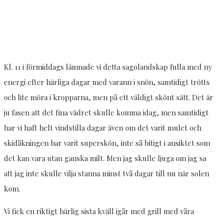
Kl. 11 i förmiddags lämnade vi detta sagolandskap fulla med ny
energi efter härliga dagar med varann i snön, samtidigt trötts
och lite möra i kropparna, men på ett väldigt skönt sätt. Det är
ju fasen att det fina vädret skulle komma idag, men samtidigt
har vi haft helt vindstilla dagar även om det varit mulet och
skidåkningen har varit superskön, inte så bitigt i ansiktet som
det kan vara utan ganska milt. Men jag skulle ljuga om jag sa
att jag inte skulle vilja stanna minst två dagar till nu när solen
kom.
Vi fick en riktigt härlig sista kväll igår med grill med våra