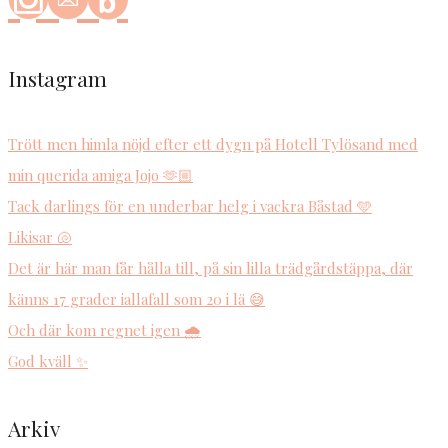
Instagram
Trött men himla nöjd efter ett dygn på Hotell Tylösand med
min querida amiga Jojo 🫶🏼
Tack darlings för en underbar helg i vackra Båstad 🩵
Likisar 🐚
Det är här man får hålla till, på sin lilla trädgårdstäppa, där
känns 17 grader iallafall som 20 i lä 😅
Och där kom regnet igen 🌧️
God kväll ✨
Arkiv