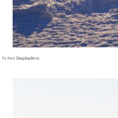
Vy över längdspåren.