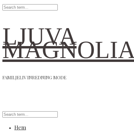
LJUVA
MAGNOLI
FAMILJELIV INREDNING MODE
Hem