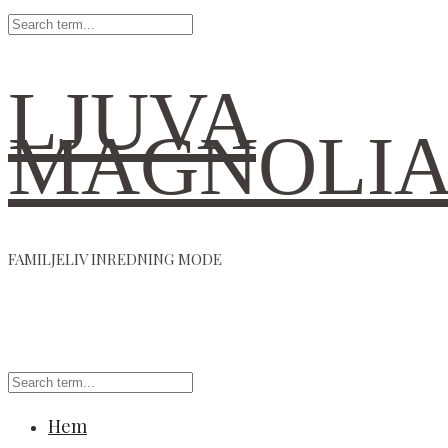
LJUVA
MAGNOLI
FAMILJELIV INREDNING MODE
Hem