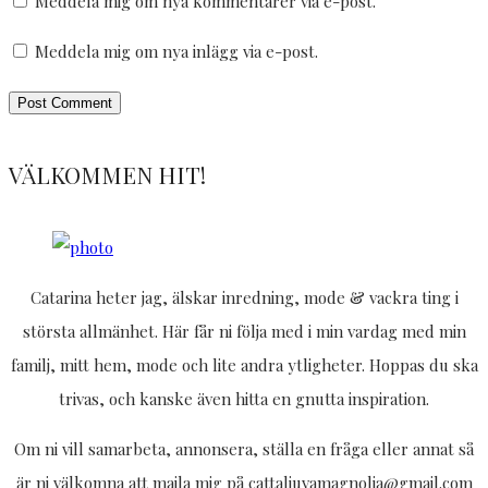
Meddela mig om nya kommentarer via e-post.
Meddela mig om nya inlägg via e-post.
VÄLKOMMEN HIT!
Catarina heter jag, älskar inredning, mode & vackra ting i
största allmänhet. Här får ni följa med i min vardag med min
familj, mitt hem, mode och lite andra ytligheter. Hoppas du ska
trivas, och kanske även hitta en gnutta inspiration.
Om ni vill samarbeta, annonsera, ställa en fråga eller annat så
är ni välkomna att maila mig på cattaljuvamagnolia@gmail.com