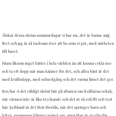
Älskar dessa sköna sommardagar vi har nu, det är banne mig
livet och jag är så tacksam över att bo som vi gör, med närheten
till havet.
Finns liksom inget bättre i hela världen än att kunna cykla ner
och ta ett dopp när man känner för det, och allra bäst är det
med kvällsdopp, med solnedgång och det varma ljuset det ger.
Sen har vi det väldigt skönt här på altanen om kvällarna också,
när värmen inte är lika tryckande och det är så rofyllt och tyst
här. Ja ibland är det livat förstås, när det springer barn och
leker, grannarna klipper gräset osv, men idag är en sån där