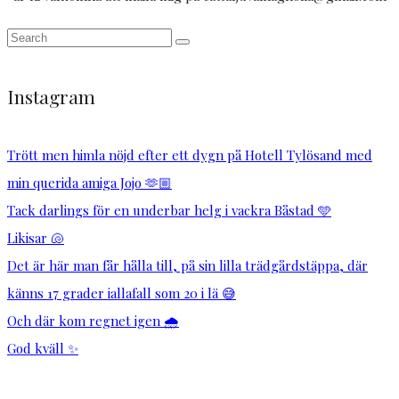
Instagram
Trött men himla nöjd efter ett dygn på Hotell Tylösand med
min querida amiga Jojo 🫶🏼
Tack darlings för en underbar helg i vackra Båstad 🩵
Likisar 🐚
Det är här man får hålla till, på sin lilla trädgårdstäppa, där
känns 17 grader iallafall som 20 i lä 😅
Och där kom regnet igen 🌧️
God kväll ✨