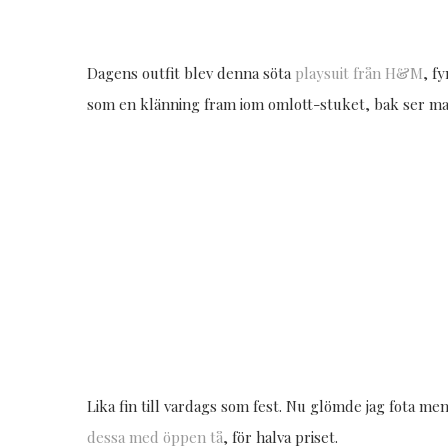
Dagens outfit blev denna söta
playsuit från H&M
, f
som en klänning fram iom omlott-stuket, bak ser man
Lika fin till vardags som fest. Nu glömde jag fota men
dessa med öppen tå
, för halva priset.