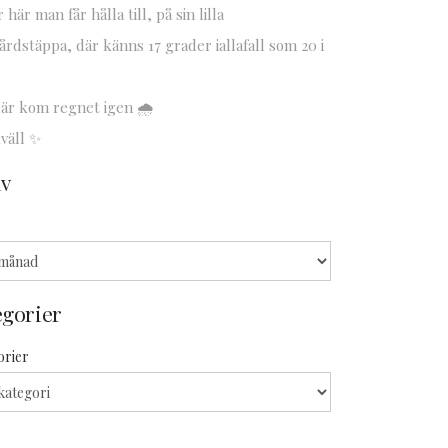
 här man får hålla till, på sin lilla
årdstäppa, där känns 17 grader iallafall som 20 i
är kom regnet igen 🌧️
väll ✨
iv
egorier
orier