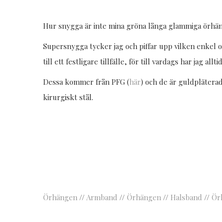
Hur snygga är inte mina gröna långa glammiga örhä
Supersnygga tycker jag och piffar upp vilken enkel ou
till ett festligare tillfälle, för till vardags har jag al
Dessa kommer från PFG (
här
) och de är guldpläterad
kirurgiskt stål.
Örhängen
//
Armband
//
Örhängen
//
Halsband
//
Ör