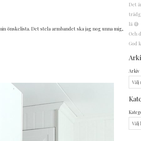
Det är
trädg
lä 😅
in önskelista. Det stela armbandet ska jag nog unna mig,
Och d
God k
Ark
Arkiv
Kat
Kateg