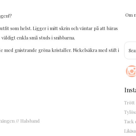
Om ni
ngen!?
tfit som helst. Ligger i mitt skrin och väntar på att bäras
ltid väldigt enkla små studs i snibbarna.
e med gnistrande gröna kristaller. Nickelsäkra med stift i
Ins
Trött
Tylös
hängen
//
Halsband
Tack 
Likisa