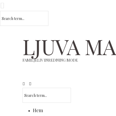
LJUVA M
FAMILJELIV INREDNING MODE
Hem