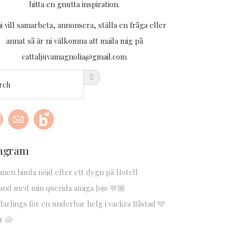
hitta en gnutta inspiration.
 vill samarbeta, annonsera, ställa en fråga eller
annat så är ni välkomna att maila mig på
cattaljuvamagnolia@gmail.com
tagram
 men himla nöjd efter ett dygn på Hotell
and med min querida amiga Jojo 🫶🏼
darlings för en underbar helg i vackra Båstad 🩵
r 🐚