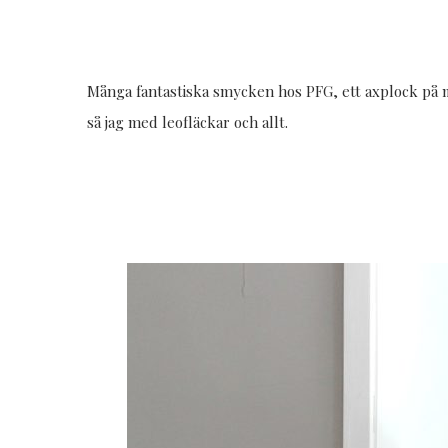
Många fantastiska smycken hos PFG, ett axplock på m
så jag med leofläckar och allt.