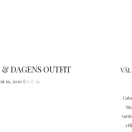
& DAGENS OUTFIT
VÄL
ni 29, 2020
0
34
Cata
tin
varda
ytl