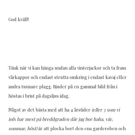
God kväll!
Tänk när vi kan hänga undan alla vinterjackor och ta fram
vårkappor och endast strutta omkring i endast kavaj eller
andra tunnare plagg. Bjuder på en gammal bild från i
höstas i brist på dagsljus idag.
Något av det bästa med att ha 4 årstider
(eller 3 som vi
iofs har mest på breddgraden där jag bor haha, vår,
sommar, höst)
är att plocka bort den ena garderoben och