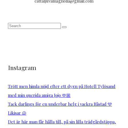
cattaljuvamagnolia@gmail.com
Instagram
Trött men himla nöjd efter ett dygn på Hotell Tylösand
med min querida amiga Jojo 🫶🏼
Tack darlings för en underbar helg i vackra Båstad 🩵
Likisar 🐚
Det är här man får hålla till, på sin lilla trädgårdstäppa,