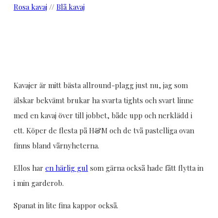
Rosa kavaj
//
Blå kavaj
Kavajer är mitt bästa allround-plagg just nu, jag som
älskar bekvämt brukar ha svarta tights och svart linne
med en kavaj över till jobbet, både upp och nerklädd i
ett. Köper de flesta på H&M och de två pastelliga ovan
finns bland vårnyheterna.
Ellos har
en härlig gul
som gärna också hade fått flytta in
i min garderob.
Spanat in lite fina kappor också.