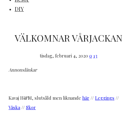
DIY
VÄLKOMNAR VÅRJACKAN
tisdag, februari 4, 2020
0
13
Annonslänkar
Kavaj H&M, slutsåld men liknande
här
//
Leggings
//
Väska
//
Skor