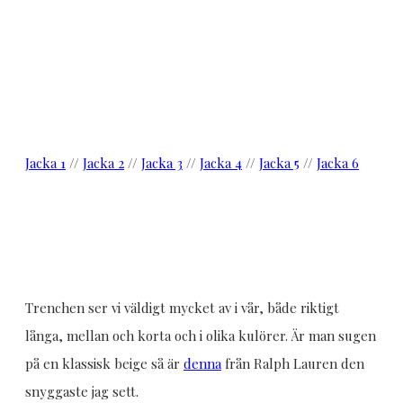
Jacka 1
//
Jacka 2
//
Jacka 3
//
Jacka 4
//
Jacka 5
//
Jacka 6
Trenchen ser vi väldigt mycket av i vår, både riktigt
långa, mellan och korta och i olika kulörer. Är man sugen
på en klassisk beige så är
denna
från Ralph Lauren den
snyggaste jag sett.