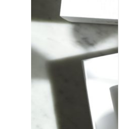
Resor
DIY