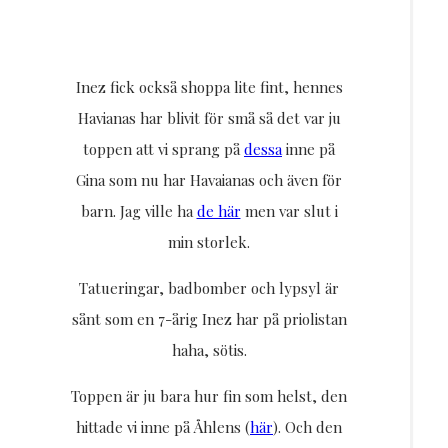
Inez fick också shoppa lite fint, hennes
Havianas har blivit för små så det var ju
toppen att vi sprang på
dessa
inne på
Gina som nu har Havaianas och även för
barn. Jag ville ha
de här
men var slut i
min storlek.
Tatueringar, badbomber och lypsyl är
sånt som en 7-årig Inez har på priolistan
haha, sötis.
Toppen är ju bara hur fin som helst, den
hittade vi inne på Åhlens (
här
). Och den