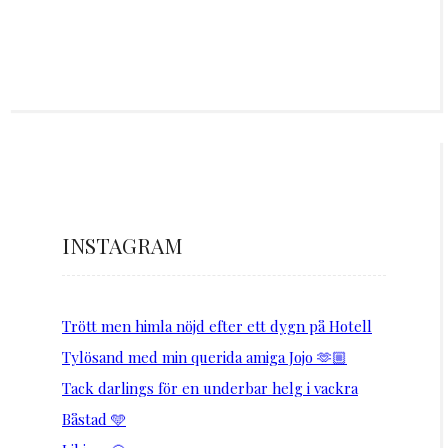
INSTAGRAM
Trött men himla nöjd efter ett dygn på Hotell
Tylösand med min querida amiga Jojo 🫶🏼
Tack darlings för en underbar helg i vackra
Båstad 🩵