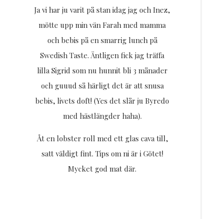
Ja vi har ju varit på stan idag jag och Inez,
mötte upp min vän Farah med mamma
och bebis på en smarrig lunch på
Swedish Taste. Äntligen fick jag träffa
lilla Sigrid som nu hunnit bli 3 månader
och guuud så härligt det är att snusa
bebis, livets doft! (Yes det slår ju Byredo
med hästlängder haha).
Åt en lobster roll med ett glas cava till,
satt väldigt fint. Tips om ni är i Götet!
Mycket god mat där.