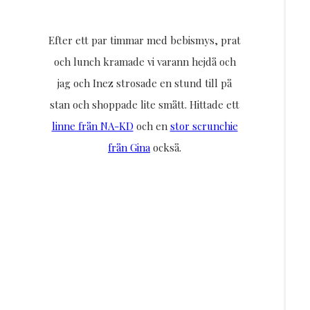
Efter ett par timmar med bebismys, prat
och lunch kramade vi varann hejdå och
jag och Inez strosade en stund till på
stan och shoppade lite smått. Hittade ett
linne från NA-KD
och en
stor scrunchie
från Gina
också.