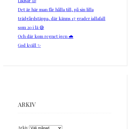
Likisar 🐚
Det är här man får hålla till, på sin lilla
trädgårdstäppa, där känns 17 grader iallafall
som 20 i lä 😅
Och där kom regnet igen 🌧️
God kväll ✨
ARKIV
Arkiv