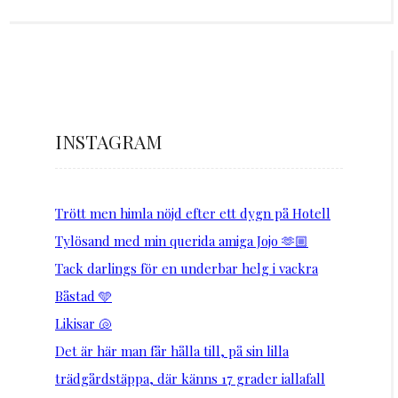
INSTAGRAM
Trött men himla nöjd efter ett dygn på Hotell
Tylösand med min querida amiga Jojo 🫶🏼
Tack darlings för en underbar helg i vackra
Båstad 🩵
Likisar 🐚
Det är här man får hålla till, på sin lilla
trädgårdstäppa, där känns 17 grader iallafall