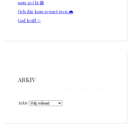
som 20 i lä 😅
Och där kom regnet igen 🌧️
God kväll ✨
ARKIV
Arkiv