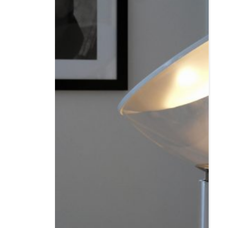
Resor
DIY