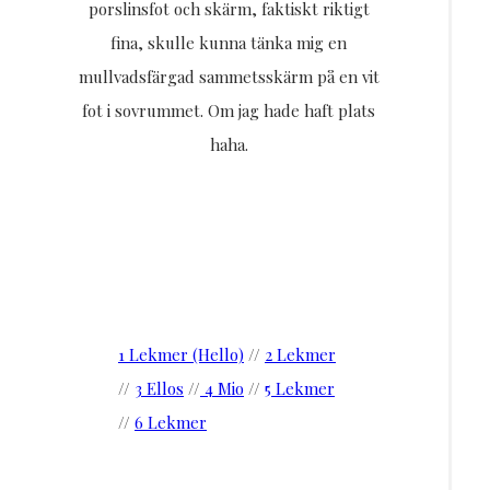
porslinsfot och skärm, faktiskt riktigt
fina, skulle kunna tänka mig en
mullvadsfärgad sammetsskärm på en vit
fot i sovrummet. Om jag hade haft plats
haha.
1 Lekmer (Hello)
//
2 Lekmer
//
3 Ellos
//
4 Mio
//
5 Lekmer
//
6 Lekmer