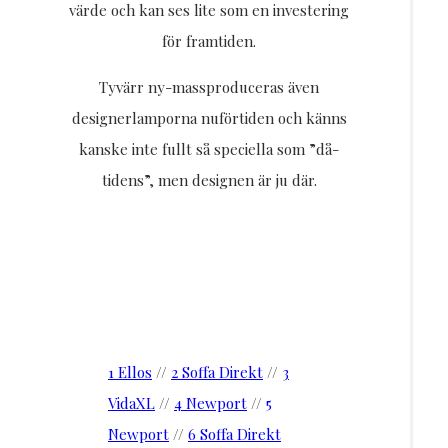
värde och kan ses lite som en investering
för framtiden.
Tyvärr ny-massproduceras även
designerlamporna nuförtiden och känns
kanske inte fullt så speciella som ”då-
tidens”, men designen är ju där.
1 Ellos
//
2 Soffa Direkt
//
3
VidaXL
//
4 Newport
//
5
Newport
//
6 Soffa Direkt