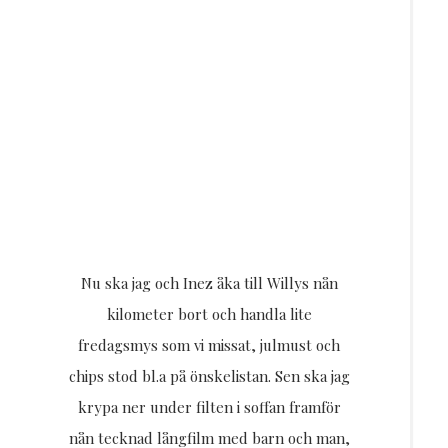
Nu ska jag och Inez åka till Willys nån
kilometer bort och handla lite
fredagsmys som vi missat, julmust och
chips stod bl.a på önskelistan. Sen ska jag
krypa ner under filten i soffan framför
nån tecknad långfilm med barn och man,