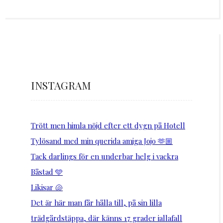
INSTAGRAM
Trött men himla nöjd efter ett dygn på Hotell
Tylösand med min querida amiga Jojo 🫶🏼
Tack darlings för en underbar helg i vackra
Båstad 🩵
Likisar 🐚
Det är här man får hålla till, på sin lilla
trädgårdstäppa, där känns 17 grader iallafall