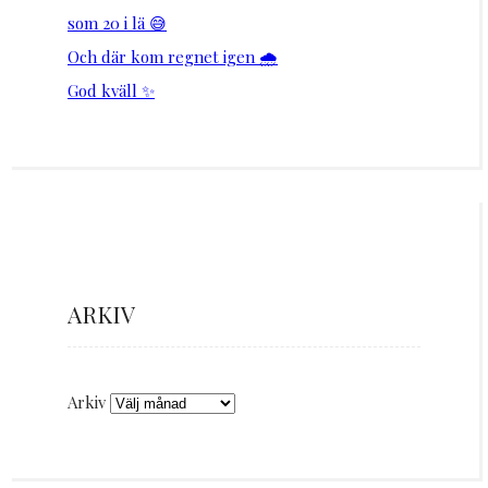
som 20 i lä 😅
Och där kom regnet igen 🌧️
God kväll ✨
ARKIV
Arkiv