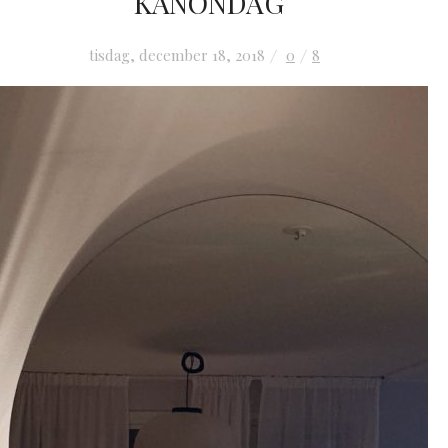
KANONDAG
tisdag, december 18, 2018
0
8