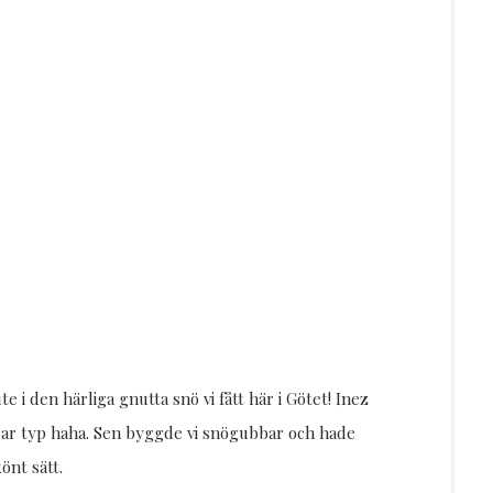
e i den härliga gnutta snö vi fått här i Götet! Inez
 bar typ haha. Sen byggde vi snögubbar och hade
önt sätt.