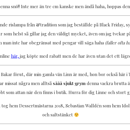
nna snö!! Inte mer än tre cm kanske men ändå haha, hoppas den l
de rislampa från &tradition som jag beställde på Black Friday, syns
 som helst så gillar jag den väldigt mycket, även om jag tvekar på
m man inte har obegränsat med pengar vill säga haha
(faller ofta h
online
här,
jag köpte med rabatt men de har även utan det ett lägre
ge Bakar förut, där min gamla vän Linn är med, hon bor också här 
ar missat några men alltså
sååå sjukt grym
denna vackra brutta ä
t som attan när den finns i butik. Hurra för dig Linne och stort gr
tog hem Dessertmästarna 2018, Sebastian Walldén som hem Idol 2
och saltstänket