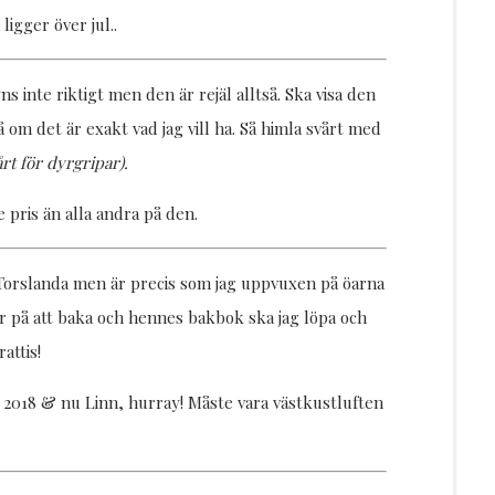
igger över jul..
 inte riktigt men den är rejäl alltså. Ska visa den
 om det är exakt vad jag vill ha. Så himla svårt med
årt för dyrgripar).
 pris än alla andra på den.
i Torslanda men är precis som jag uppvuxen på öarna
r på att baka och hennes bakbok ska jag löpa och
attis!
018 & nu Linn, hurray! Måste vara västkustluften