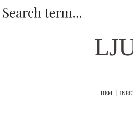
LJ
HEM
INRE