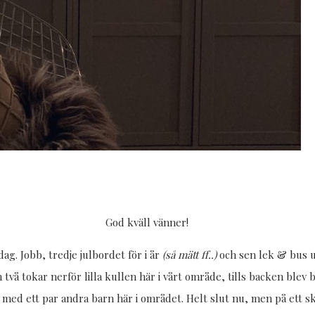
God kväll vänner!
ag. Jobb, tredje julbordet för i år
(så mätt ff..)
och sen lek & bus ut
vå tokar nerför lilla kullen här i vårt område, tills backen blev
 med ett par andra barn här i området. Helt slut nu, men på ett sk