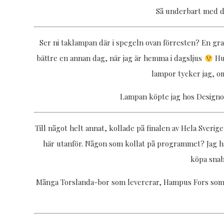
Så underbart med de
Ser ni taklampan där i spegeln ovan förresten? En gran
bättre en annan dag, när jag är hemma i dagsljus
Hur
lampor tycker jag, o
Lampan köpte jag hos Design
Till något helt annat, kollade på finalen av Hela Sveri
här utanför. Någon som kollat på programmet? Jag h
köpa snabb
Många Torslanda-bor som levererar, Hampus Fors som 