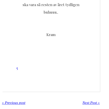
ska vara så resten av året tydligen
buhuuu..
Kram
5
« Previous post
Next Post »