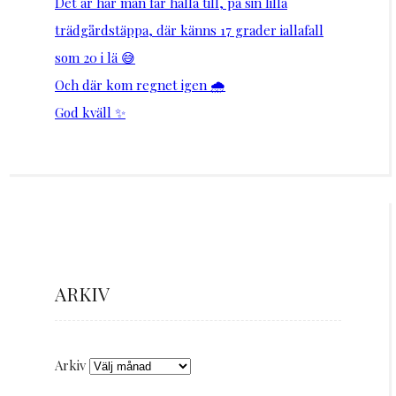
Det är här man får hålla till, på sin lilla
trädgårdstäppa, där känns 17 grader iallafall
som 20 i lä 😅
Och där kom regnet igen 🌧️
God kväll ✨
ARKIV
Arkiv