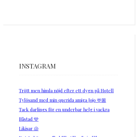
INSTAGRAM
Trött men himla nöjd efter ett dygn på Hotell
Tylösand med min querida amiga Jojo 🫶🏼
Tack darlings för en underbar helg i vackra
Båstad 🩵
Likisar 🐚