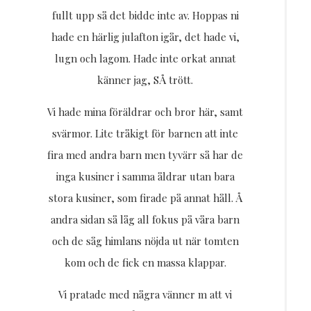
fullt upp så det bidde inte av. Hoppas ni
hade en härlig julafton igår, det hade vi,
lugn och lagom. Hade inte orkat annat
känner jag, SÅ trött.
Vi hade mina föräldrar och bror här, samt
svärmor. Lite tråkigt för barnen att inte
fira med andra barn men tyvärr så har de
inga kusiner i samma åldrar utan bara
stora kusiner, som firade på annat håll. Å
andra sidan så låg all fokus på våra barn
och de såg himlans nöjda ut när tomten
kom och de fick en massa klappar.
Vi pratade med några vänner m att vi