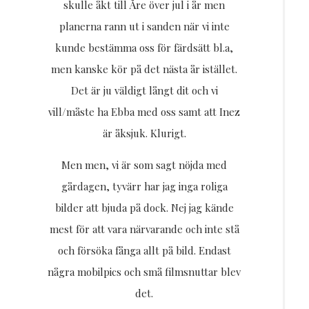
skulle åkt till Åre över jul i år men
planerna rann ut i sanden när vi inte
kunde bestämma oss för färdsätt bl.a,
men kanske kör på det nästa år istället.
Det är ju väldigt långt dit och vi
vill/måste ha Ebba med oss samt att Inez
är åksjuk. Klurigt.
Men men, vi är som sagt nöjda med
gårdagen, tyvärr har jag inga roliga
bilder att bjuda på dock. Nej jag kände
mest för att vara närvarande och inte stå
och försöka fånga allt på bild. Endast
några mobilpics och små filmsnuttar blev
det.