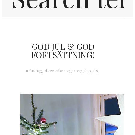
Hem
GOD JUL & GOD
Inredning
FORTSÄTTNING!
OM MIG
måndag, december 25, 2017
0
5
KONTAKT
FRÅGOR & SVAR