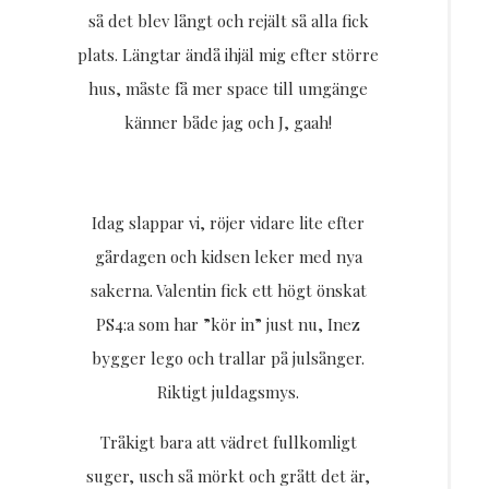
så det blev långt och rejält så alla fick
plats. Längtar ändå ihjäl mig efter större
hus, måste få mer space till umgänge
känner både jag och J, gaah!
Idag slappar vi, röjer vidare lite efter
gårdagen och kidsen leker med nya
sakerna. Valentin fick ett högt önskat
PS4:a som har ”kör in” just nu, Inez
bygger lego och trallar på julsånger.
Riktigt juldagsmys.
Tråkigt bara att vädret fullkomligt
suger, usch så mörkt och grått det är,