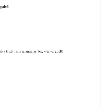
galet!
 (fick låna mammas bil, wiii va gött!)