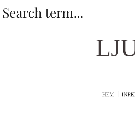
LJ
HEM
INRE