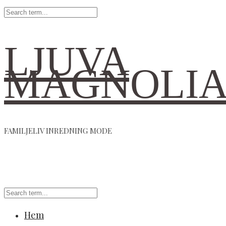
LJUVA
MAGNOLI
FAMILJELIV INREDNING MODE
Hem