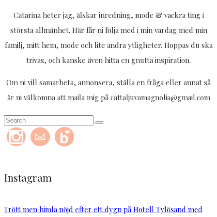
Catarina heter jag, älskar inredning, mode & vackra ting i
största allmänhet. Här får ni följa med i min vardag med min
familj, mitt hem, mode och lite andra ytligheter. Hoppas du ska
trivas, och kanske även hitta en gnutta inspiration.
Om ni vill samarbeta, annonsera, ställa en fråga eller annat så
är ni välkomna att maila mig på cattaljuvamagnolia@gmail.com
Instagram
Trött men himla nöjd efter ett dygn på Hotell Tylösand med