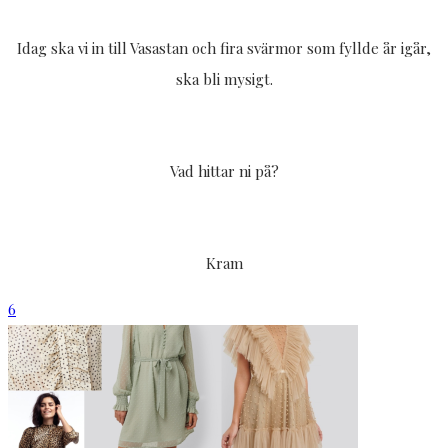
Idag ska vi in till Vasastan och fira svärmor som fyllde år igår,
ska bli mysigt.
Vad hittar ni på?
Kram
6