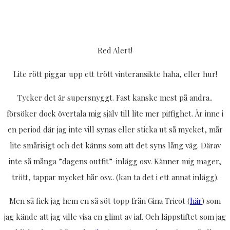
Red Alert!
Lite rött piggar upp ett trött vinteransikte haha, eller hur!
Tycker det är supersnyggt. Fast kanske mest på andra..
försöker dock övertala mig själv till lite mer piffighet. Är inne i
en period där jag inte vill synas eller sticka ut så mycket, mår
lite smårisigt och det känns som att det syns lång väg. Därav
inte så många ”dagens outfit”-inlägg osv. Känner mig mager,
trött, tappar mycket hår osv.. (kan ta det i ett annat inlägg).
Men så fick jag hem en så söt topp från Gina Tricot (
här
) som
jag kände att jag ville visa en glimt av iaf. Och läppstiftet som jag