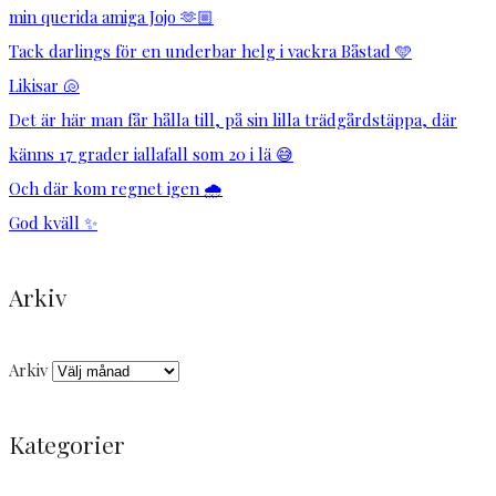
min querida amiga Jojo 🫶🏼
Tack darlings för en underbar helg i vackra Båstad 🩵
Likisar 🐚
Det är här man får hålla till, på sin lilla trädgårdstäppa, där
känns 17 grader iallafall som 20 i lä 😅
Och där kom regnet igen 🌧️
God kväll ✨
Arkiv
Arkiv
Kategorier