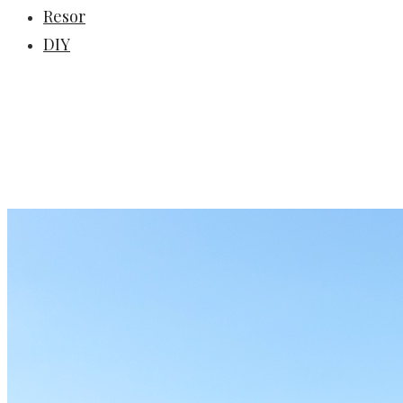
Resor
DIY