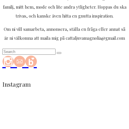
familj, mitt hem, mode och lite andra ytligheter. Hoppas du ska
trivas, och kanske även hitta en gnutta inspiration.
Om ni vill samarbeta, annonsera, ställa en fråga eller annat så
är ni välkomna att maila mig på cattaljuvamagnolia@gmail.com
Instagram
Trött
Tack
men
darlings
himla
för