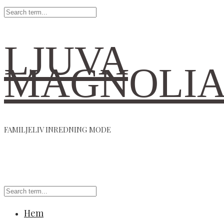
LJUVA
MAGNOLI
FAMILJELIV INREDNING MODE
Hem