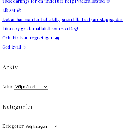
Tack darlings för en underbar helg i vackra Båstad 🩵
Likisar 🐚
Det är här man får hålla till, på sin lilla trädgårdstäppa, där
känns 17 grader iallafall som 20 i lä 😅
Och där kom regnet igen 🌧️
God kväll ✨
Arkiv
Arkiv
Kategorier
Kategorier