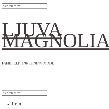
LJUVA
MAGNOLI
FAMILJELIV INREDNING MODE
Hem