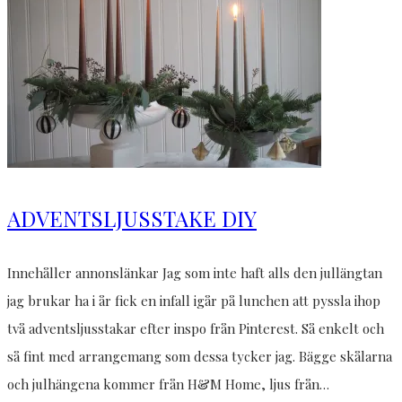
ADVENTSLJUSSTAKE DIY
Innehåller annonslänkar Jag som inte haft alls den jullängtan
jag brukar ha i år fick en infall igår på lunchen att pyssla ihop
två adventsljusstakar efter inspo från Pinterest. Så enkelt och
så fint med arrangemang som dessa tycker jag. Bägge skålarna
och julhängena kommer från H&M Home, ljus från…