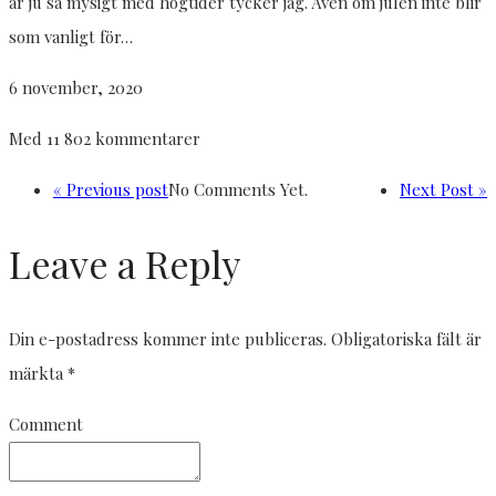
är ju så mysigt med högtider tycker jag. Även om julen inte blir
som vanligt för…
6 november, 2020
Med 11 802 kommentarer
« Previous post
No Comments Yet.
Next Post »
Leave a Reply
Din e-postadress kommer inte publiceras.
Obligatoriska fält är
märkta
*
Comment