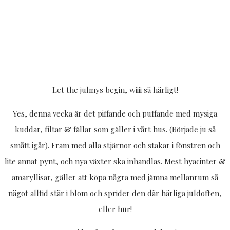
Let the julmys begin, wiiii så härligt!
Yes, denna vecka är det piffande och puffande med mysiga
kuddar, filtar & fällar som gäller i vårt hus. (Började ju så
smått igår). Fram med alla stjärnor och stakar i fönstren och
lite annat pynt, och nya växter ska inhandlas. Mest hyacinter &
amaryllisar, gäller att köpa några med jämna mellanrum så
något alltid står i blom och sprider den där härliga juldoften,
eller hur!