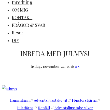
Inredning
OM MIG
KONTAKT
FRÅGOR & SVAR
Resor
DIY
INREDA MED JULMYS!
tisdag, november 22, 2016
0
5
Lammskinn
//
Adventsljusstake vit
//
Fönsterstjärna
//
Julstjärna
//
Renfäll
//
Adventsljusstake silver