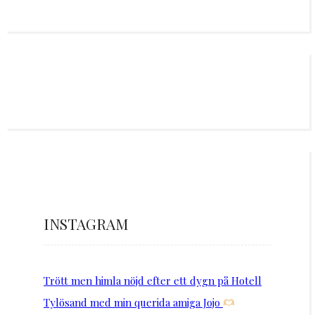
INSTAGRAM
Trött men himla nöjd efter ett dygn på Hotell
Tylösand med min querida amiga Jojo