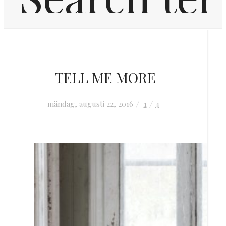
Hem
TELL ME MORE
Inredning
måndag, augusti 22, 2016
1
4
OM MIG
KONTAKT
FRÅGOR & SVAR