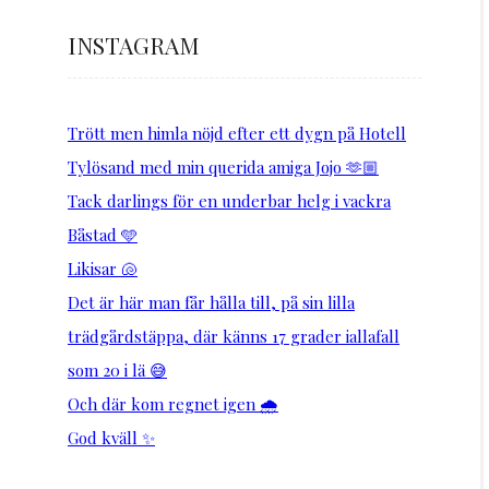
INSTAGRAM
Trött men himla nöjd efter ett dygn på Hotell
Tylösand med min querida amiga Jojo 🫶🏼
Tack darlings för en underbar helg i vackra
Båstad 🩵
Likisar 🐚
Det är här man får hålla till, på sin lilla
trädgårdstäppa, där känns 17 grader iallafall
som 20 i lä 😅
Och där kom regnet igen 🌧️
God kväll ✨