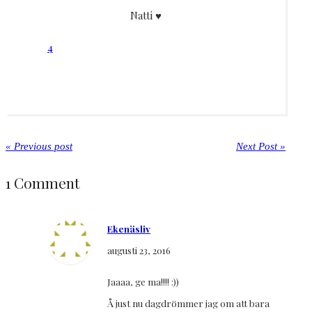
Natti ♥
4
« Previous post
Next Post »
1 Comment
Ekenäsliv
augusti 23, 2016
Jaaaa, ge ma!!!! :))
Å just nu dagdrömmer jag om att bara