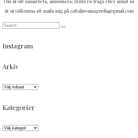
Om ni vill samarbeta, annonsera, ställa en fråga eller annat så
är ni välkomna att maila mig på cattaljuvamagnolia@gmail.com
Instagram
Arkiv
Trött
Tack
Likisar
Det
Och
God
men
darlings
🐚
är
där
kväll
himla
för
här
kom
✨
Arkiv
nöjd
en
man
regnet
efter
underbar
får
igen
Kategorier
ett
helg
hålla
🌧️
dygn
i
till,
Kategorier
på
vackra
på