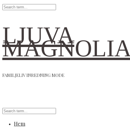
LJUVA
MAGNOLI
FAMILJELIV INREDNING MODE
Hem