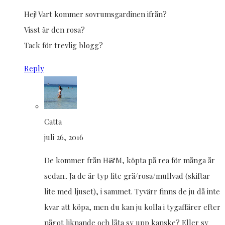
Hej! Vart kommer sovrumsgardinen ifrån?
Visst är den rosa?
Tack för trevlig blogg?
Reply
Catta
juli 26, 2016
De kommer från H&M, köpta på rea för många år
sedan.. Ja de är typ lite grå/rosa/mullvad (skiftar
lite med ljuset), i sammet. Tyvärr finns de ju då inte
kvar att köpa, men du kan ju kolla i tygaffärer efter
något liknande och låta sy upp kanske? Eller sy