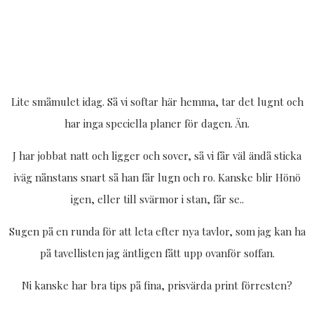
Lite småmulet idag. Så vi softar här hemma, tar det lugnt och
har inga speciella planer för dagen. Än.
J har jobbat natt och ligger och sover, så vi får väl ändå sticka
iväg nånstans snart så han får lugn och ro. Kanske blir Hönö
igen, eller till svärmor i stan, får se..
Sugen på en runda för att leta efter nya tavlor, som jag kan ha
på tavellisten jag äntligen fått upp ovanför soffan.
Ni kanske har bra tips på fina, prisvärda print förresten?