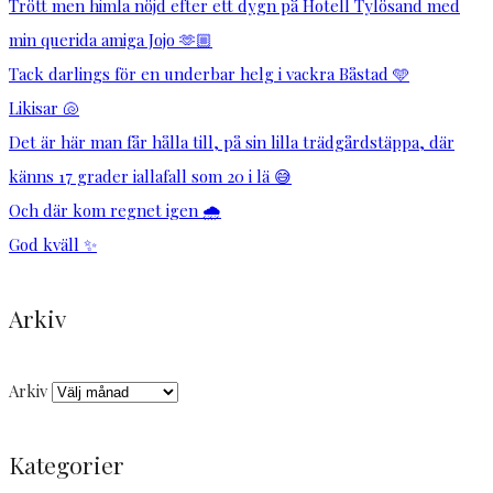
Trött men himla nöjd efter ett dygn på Hotell Tylösand med
min querida amiga Jojo 🫶🏼
Tack darlings för en underbar helg i vackra Båstad 🩵
Likisar 🐚
Det är här man får hålla till, på sin lilla trädgårdstäppa, där
känns 17 grader iallafall som 20 i lä 😅
Och där kom regnet igen 🌧️
God kväll ✨
Arkiv
Arkiv
Kategorier