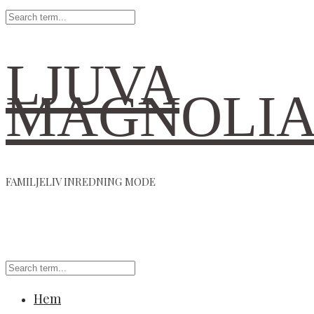
LJUVA
MAGNOLI
FAMILJELIV INREDNING MODE
Hem