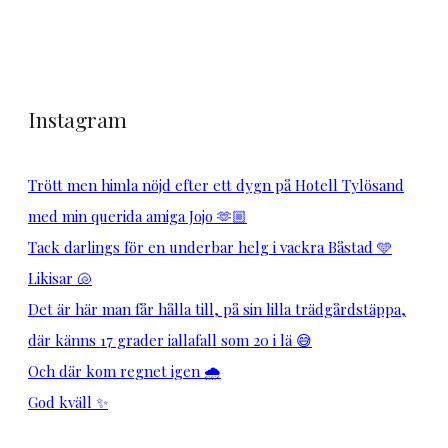
Instagram
Trött men himla nöjd efter ett dygn på Hotell Tylösand
med min querida amiga Jojo 🫶🏼
Tack darlings för en underbar helg i vackra Båstad 🩵
Likisar 🐚
Det är här man får hålla till, på sin lilla trädgårdstäppa,
där känns 17 grader iallafall som 20 i lä 😅
Och där kom regnet igen 🌧️
God kväll ✨