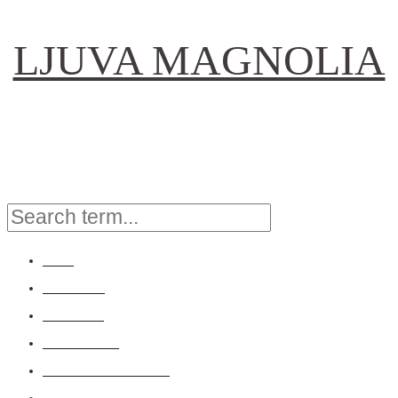
LJUVA MAGNOLIA
FAMILJELIV INREDNING MODE
Hem
Inredning
OM MIG
KONTAKT
FRÅGOR & SVAR
Resor