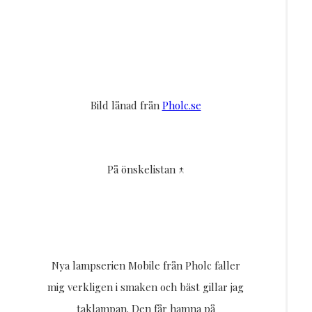
Bild lånad från
Pholc.se
På önskelistan ↑
Nya lampserien Mobile från Pholc faller
mig verkligen i smaken och bäst gillar jag
taklampan. Den får hamna på