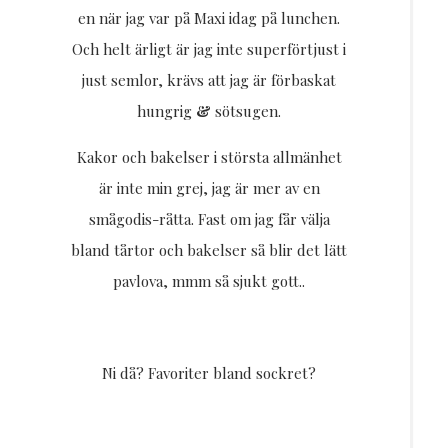
en när jag var på Maxi idag på lunchen.
Och helt ärligt är jag inte superförtjust i
just semlor, krävs att jag är förbaskat
hungrig
&
sötsugen.
Kakor och bakelser i största allmänhet
är inte min grej, jag är mer av en
smågodis-råtta. Fast om jag får välja
bland tårtor och bakelser så blir det lätt
pavlova, mmm så sjukt gott..
Ni då? Favoriter bland sockret?