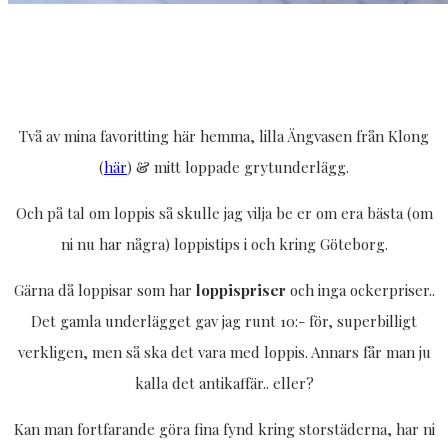
Två av mina favoritting här hemma, lilla Ängvasen från Klong
(
här
) & mitt loppade grytunderlägg.
Och på tal om loppis så skulle jag vilja be er om era bästa (om
ni nu har några) loppistips i och kring Göteborg.
Gärna då loppisar som har
loppispriser
och inga ockerpriser..
Det gamla underlägget gav jag runt 10:- för, superbilligt
verkligen, men så ska det vara med loppis. Annars får man ju
kalla det antikaffär.. eller?
Kan man fortfarande göra fina fynd kring storstäderna, har ni