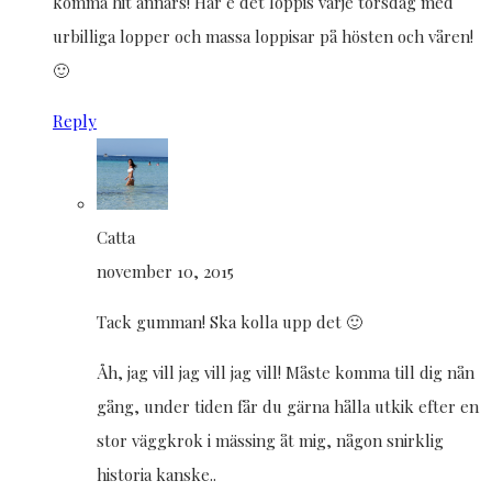
komma hit annars! Här e det loppis varje torsdag med
urbilliga lopper och massa loppisar på hösten och våren!
🙂
Reply
Catta
november 10, 2015
Tack gumman! Ska kolla upp det 🙂
Åh, jag vill jag vill jag vill! Måste komma till dig nån
gång, under tiden får du gärna hålla utkik efter en
stor väggkrok i mässing åt mig, någon snirklig
historia kanske..