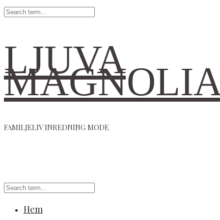
LJUVA
MAGNOLI
FAMILJELIV INREDNING MODE
Hem