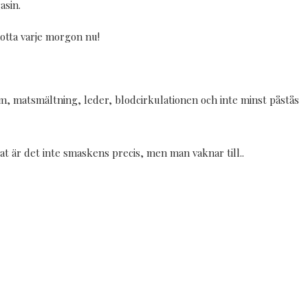
asin.
hotta varje morgon nu!
em, matsmältning, leder, blodcirkulationen och inte minst påstås
rat är det inte smaskens precis, men man vaknar till..