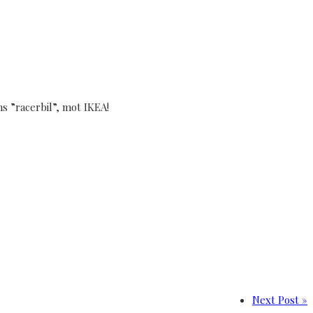
 ”racerbil”, mot IKEA!
Next Post »