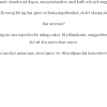
aste stunden på dagen, morgonstunden, med kaffe och nytt mag
 få energi för jag har gjort en flaska ingefärsshot, så det ska jag s
Har ni testat?
 sägs ju vara superbra för många saker. Bl.a illamående, magprobl
det att den motverkar cancer.
 och i mycket annan mat, även i juicer etc. Men såpass här koncentre