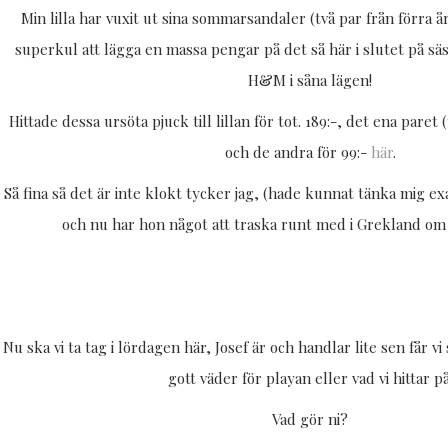
Min lilla har vuxit ut sina sommarsandaler (två par från förra å
superkul att lägga en massa pengar på det så här i slutet på sä
H&M i såna lägen!
Hittade dessa ursöta pjuck till lillan för tot. 189:-, det ena pare
och de andra för 99:-
här
.
Så fina så det är inte klokt tycker jag, (hade kunnat tänka mig exak
och nu har hon något att traska runt med i Grekland om
Nu ska vi ta tag i lördagen här, Josef är och handlar lite sen får vi 
gott väder för playan eller vad vi hittar på
Vad gör ni?