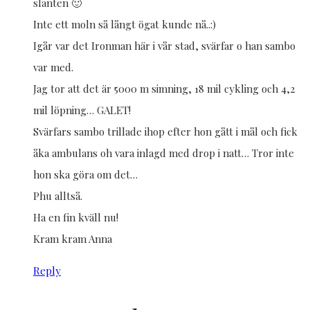
slanten 🙂
Inte ett moln så långt ögat kunde nå..:)
Igår var det Ironman här i vår stad, svärfar o han sambo
var med.
Jag tor att det är 5000 m simning, 18 mil cykling och 4,2
mil löpning… GALET!
Svärfars sambo trillade ihop efter hon gått i mål och fick
åka ambulans oh vara inlagd med drop i natt… Tror inte
hon ska göra om det…
Phu alltså.
Ha en fin kväll nu!
Kram kram Anna
Reply