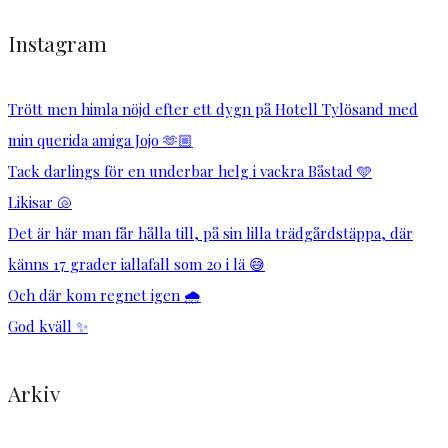
Instagram
Trött men himla nöjd efter ett dygn på Hotell Tylösand med
min querida amiga Jojo 🫶🏼
Tack darlings för en underbar helg i vackra Båstad 🩵
Likisar 🐚
Det är här man får hålla till, på sin lilla trädgårdstäppa, där
känns 17 grader iallafall som 20 i lä 😅
Och där kom regnet igen 🌧️
God kväll ✨
Arkiv