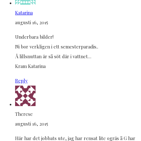
Katarina
augusti 16, 2015
Underbara bilder!
Ni bor verkligen i ett semesterparadis..
Å lillsnuttan är så söt där i vattnet…
Kram Katarina
Reply
Therese
augusti 16, 2015
Här har det jobbats ute, jag har rensat lite ogräs å G har