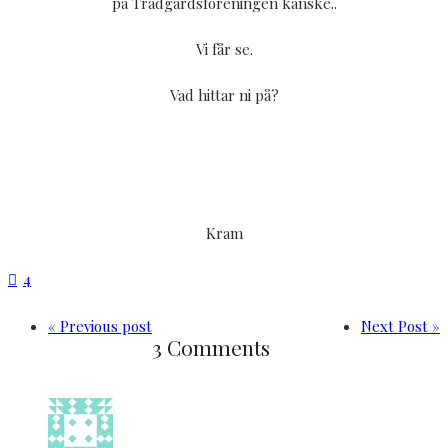
på Trädgårdsföreningen kanske..
Vi får se.
Vad hittar ni på?
Kram
4
« Previous post
Next Post »
3 Comments