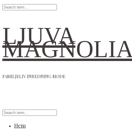
LJUVA
MAGNOLI
FAMILJELIV INREDNING MODE
Hem