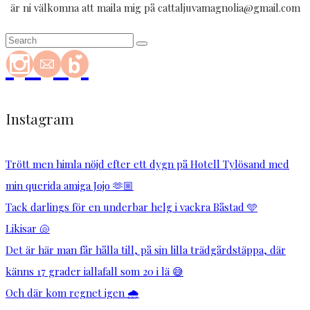
är ni välkomna att maila mig på cattaljuvamagnolia@gmail.com
Instagram
Trött men himla nöjd efter ett dygn på Hotell Tylösand med
min querida amiga Jojo 🫶🏼
Tack darlings för en underbar helg i vackra Båstad 🩵
Likisar 🐚
Det är här man får hålla till, på sin lilla trädgårdstäppa, där
känns 17 grader iallafall som 20 i lä 😅
Och där kom regnet igen 🌧️