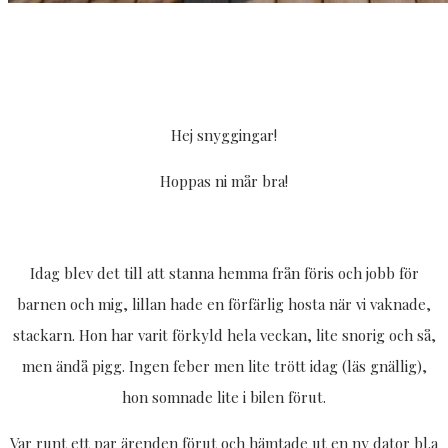
Hej snyggingar!
Hoppas ni mår bra!
Idag blev det till att stanna hemma från föris och jobb för
barnen och mig, lillan hade en förfärlig hosta när vi vaknade,
stackarn. Hon har varit förkyld hela veckan, lite snorig och så,
men ändå pigg. Ingen feber men lite trött idag (läs gnällig),
hon somnade lite i bilen förut.
Var runt ett par ärenden förut och hämtade ut en ny dator bl.a