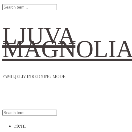
LJUVA
MAGNOLI
FAMILJELIV INREDNING MODE
Hem