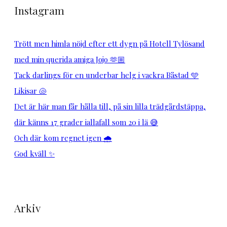
Instagram
Trött men himla nöjd efter ett dygn på Hotell Tylösand
med min querida amiga Jojo 🫶🏼
Tack darlings för en underbar helg i vackra Båstad 🩵
Likisar 🐚
Det är här man får hålla till, på sin lilla trädgårdstäppa,
där känns 17 grader iallafall som 20 i lä 😅
Och där kom regnet igen 🌧️
God kväll ✨
Arkiv