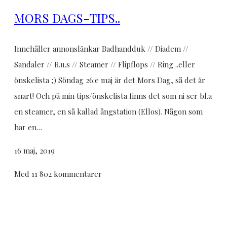
MORS DAGS-TIPS..
Innehåller annonslänkar Badhandduk // Diadem //
Sandaler // B.u.s // Steamer // Flipflops // Ring ..eller
önskelista ;) Söndag 26:e maj är det Mors Dag, så det är
snart! Och på min tips/önskelista finns det som ni ser bl.a
en steamer, en så kallad ångstation (Ellos). Någon som
har en…
16 maj, 2019
Med 11 802 kommentarer