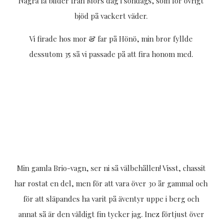
Några få bilder från Mors dag i söndags, som för övrigt
bjöd på vackert väder.
Vi firade hos mor & far på Hönö, min bror fyllde
dessutom 35 så vi passade på att fira honom med.
Min gamla Brio-vagn, ser ni så välbehållen! Visst, chassit
har rostat en del, men för att vara över 30 år gammal och
för att släpandes ha varit på äventyr uppe i berg och
annat så är den väldigt fin tycker jag. Inez förtjust över