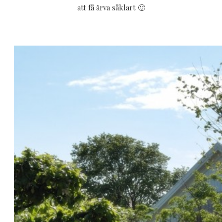
att få ärva såklart 🙂