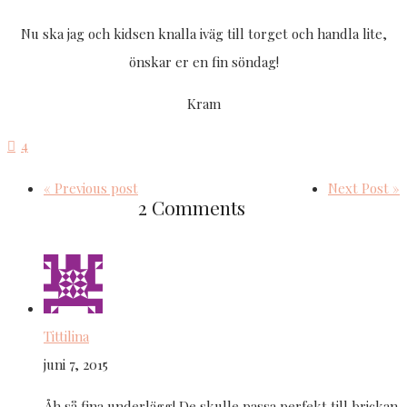
Nu ska jag och kidsen knalla iväg till torget och handla lite,
önskar er en fin söndag!
Kram
4
« Previous post
Next Post »
2 Comments
Tittilina
juni 7, 2015
Åh så fina underlägg! De skulle passa perfekt till brickan