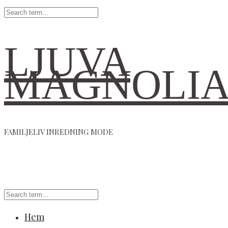
LJUVA
MAGNOLI
FAMILJELIV INREDNING MODE
Hem