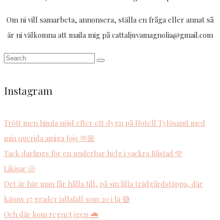
Om ni vill samarbeta, annonsera, ställa en fråga eller annat så
är ni välkomna att maila mig på cattaljuvamagnolia@gmail.com
Instagram
Trött men himla nöjd efter ett dygn på Hotell Tylösand med
min querida amiga Jojo 🫶🏼
Tack darlings för en underbar helg i vackra Båstad 🩵
Likisar 🐚
Det är här man får hålla till, på sin lilla trädgårdstäppa, där
känns 17 grader iallafall som 20 i lä 😅
Och där kom regnet igen 🌧️