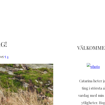
G!
VÄLKOMMEN
015
5
1
Catarina heter 
ting i största 
vardag med min f
ytligheter. Ho