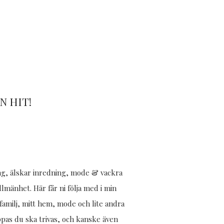
 HIT!
jag, älskar inredning, mode & vackra
allmänhet. Här får ni följa med i min
amilj, mitt hem, mode och lite andra
ppas du ska trivas, och kanske även