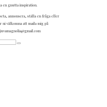
ta en gnutta inspiration.
eta, annonsera, ställa en fråga eller
r ni välkomna att maila mig på
aljuvamagnolia@gmail.com
Tack
darlings
för
en
underbar