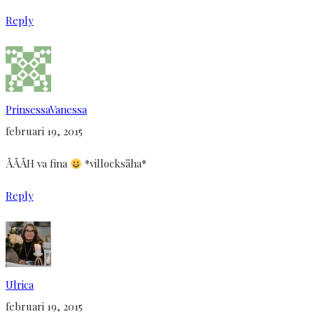
Reply
PrinsessaVanessa
februari 19, 2015
ÅÅÅH va fina
*villocksåha*
Reply
Ulrica
februari 19, 2015