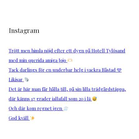
Instagram
Trött men himla nöjd efter ett dygn på Hotell Tylösand
med min querida amiga Jojo
Tack darlings för en underbar helg i vackra Båstad 🩵
Likisar
Det är här man får hålla till, på sin lilla trädgårdstäppa,
där känns 17 grader iallafall som 20 i lä
Och där kom regnet igen
God kväll