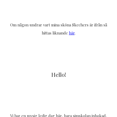
Om någon undrar vart mina sköna Skechers är ifrån så
hittas liknande
här
.
Hello!
Vi har en mysig ledig dag här, bara simskolan inbokad,