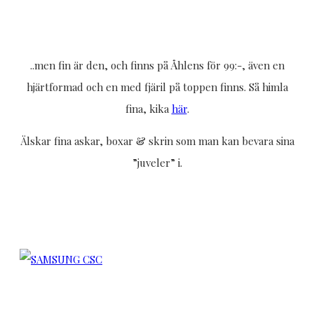
..men fin är den, och finns på Åhlens för 99:-, även en
hjärtformad och en med fjäril på toppen finns. Så himla
fina, kika
här
.
Älskar fina askar, boxar & skrin som man kan bevara sina
”juveler” i.