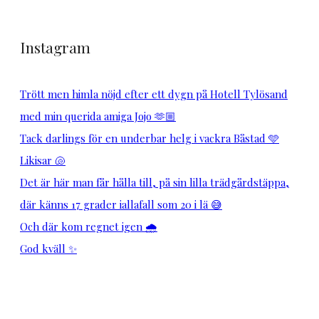
Instagram
Trött men himla nöjd efter ett dygn på Hotell Tylösand
med min querida amiga Jojo 🫶🏼
Tack darlings för en underbar helg i vackra Båstad 🩵
Likisar 🐚
Det är här man får hålla till, på sin lilla trädgårdstäppa,
där känns 17 grader iallafall som 20 i lä 😅
Och där kom regnet igen 🌧️
God kväll ✨