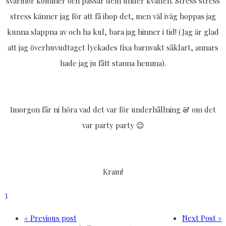
svärmor kommer och passar dem under kvällen. Stress stress
stress känner jag för att få ihop det, men väl iväg hoppas jag
kunna slappna av och ha kul, bara jag hinner i tid! (Jag är glad
att jag överhuvudtaget lyckades fixa barnvakt såklart, annars
hade jag ju fått stanna hemma).
Imorgon får ni höra vad det var för underhållning & om det
var party party 😉
Kram!
3
« Previous post
Next Post »