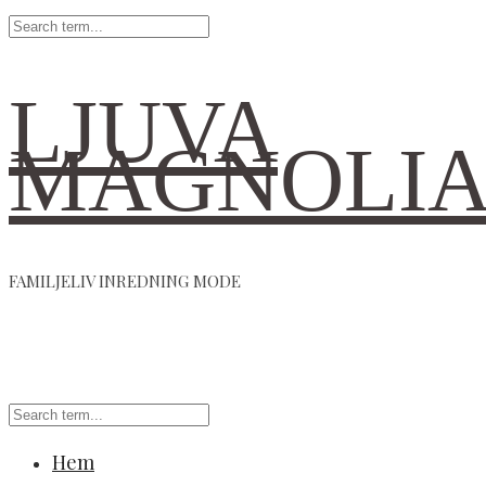
LJUVA
MAGNOLI
FAMILJELIV INREDNING MODE
Hem