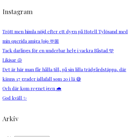
Instagram
Trött men himla nöjd efter ett dygn på Hotell Tylösand med
min querida amiga Jojo 🫶🏼
Tack darlings för en underbar helg i vackra Båstad 🩵
Likisar 🐚
Det är här man får hålla till, på sin lilla trädgårdstäppa, där
känns 17 grader iallafall som 20 i lä 😅
Och där kom regnet igen 🌧️
God kväll ✨
Arkiv