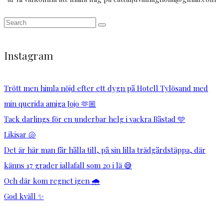
Instagram
Trött men himla nöjd efter ett dygn på Hotell Tylösand med
min querida amiga Jojo 🫶🏼
Tack darlings för en underbar helg i vackra Båstad 🩵
Likisar 🐚
Det är här man får hålla till, på sin lilla trädgårdstäppa, där
känns 17 grader iallafall som 20 i lä 😅
Och där kom regnet igen 🌧️
God kväll ✨