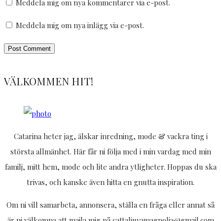
Meddela mig om nya kommentarer via e-post.
Meddela mig om nya inlägg via e-post.
VÄLKOMMEN HIT!
Catarina heter jag, älskar inredning, mode & vackra ting i
största allmänhet. Här får ni följa med i min vardag med min
familj, mitt hem, mode och lite andra ytligheter. Hoppas du ska
trivas, och kanske även hitta en gnutta inspiration.
Om ni vill samarbeta, annonsera, ställa en fråga eller annat så
är ni välkomna att maila mig på cattaljuvamagnolia@gmail.com