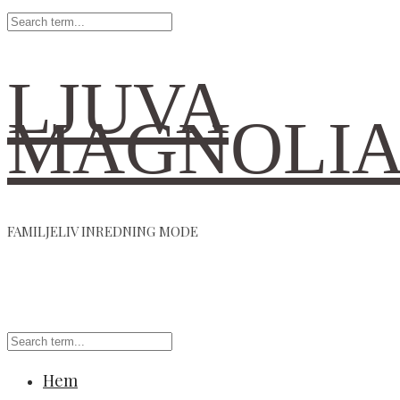
LJUVA
MAGNOLI
FAMILJELIV INREDNING MODE
Hem