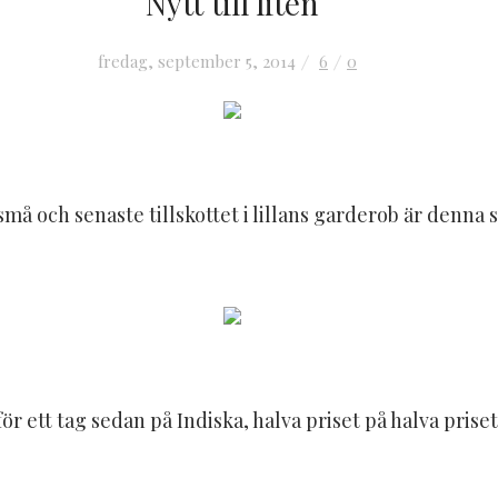
Nytt till liten
fredag, september 5, 2014
6
0
små och senaste tillskottet i lillans garderob är denna 
ör ett tag sedan på Indiska, halva priset på halva pris