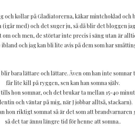
jag och kollar på Gladiatorerna, käkar mintchoklad och 
en (igår med) och det
suger ju, så då blir det bloggen j
 om och men, de störtar inte precis i säng utan är allt
ibland och jag kan bli lite avis på dem som har småttin
n blir bara lättare och lättare. Även om han inte somnar 
får lite kill på ryggen, sen kan han somna själv.
ills hon somnar, och det brukar ta mellan 15-40 minute
lentin och väntar på mig, när J jobbar alltså, stackarn).
n hon riktigt somnat så är det som att brandvarnaren gå
så det tar ännu längre tid för henne att somna..