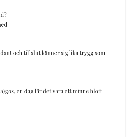
nd?
med.
adant och tillslut känner sig lika trygg som
)gos, en dag lär det vara ett minne blott