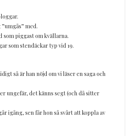
bloggar.
ag ”umgås” med.
id som piggast om kvällarna.
gar som stendäckar typ vid 19.
tidigt så är han nöjd om vi läser en saga och
r ungefär, det känns segt (och då sitter
r igång, sen får hon så svårt att koppla av