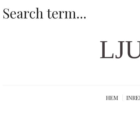
LJ
HEM
INRE