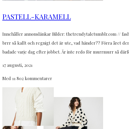
PASTELL-KARAMELL
Innehåller annonslänkar Bilder: thetrendytaletumblr.com // fash
brrr så kallt och regnigt det är ute, vad händer?? Förra året 
badade varje dag efter jobbet. Är inte redo för murrmurr så därfö
17 augusti, 2021
Med 11 802 kommentarer