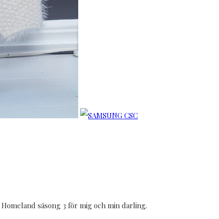
😅
av Homeland säsong 3 för mig och min darling.