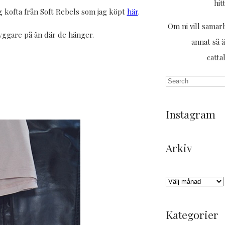
hit
ig kofta från Soft Rebels som jag köpt
här
.
Om ni vill samarb
yggare på än där de hänger.
annat så ä
catt
Instagram
Arkiv
Trött
Tack
Likisar
Det
Och
God
men
darlings
🐚
är
där
kväll
himla
för
här
kom
✨
Arkiv
nöjd
en
man
regnet
efter
underbar
får
igen
Kategorier
ett
helg
hålla
🌧️