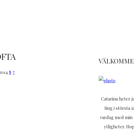
OFTA
VÄLKOMMEN
2014
8
7
Catarina heter 
ting i största 
vardag med min f
ytligheter. Ho