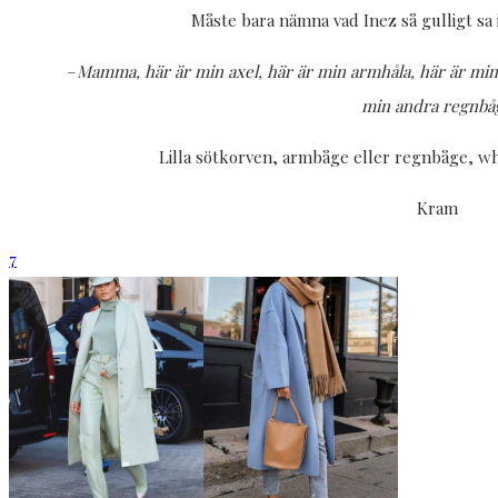
Måste bara nämna vad Inez så gulligt sa
–
Mamma, här är min axel, här är min armhåla, här är min
min andra regnbå
Lilla sötkorven, armbåge eller regnbåge, wh
Kram
7