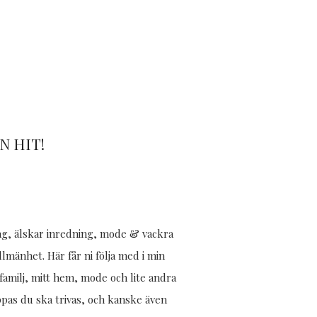
 HIT!
jag, älskar inredning, mode & vackra
allmänhet. Här får ni följa med i min
amilj, mitt hem, mode och lite andra
ppas du ska trivas, och kanske även