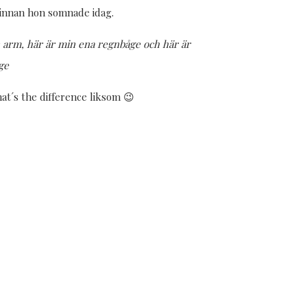
 innan hon somnade idag.
 arm, här är min ena regnbåge och här är
ge
at´s the difference liksom 😉