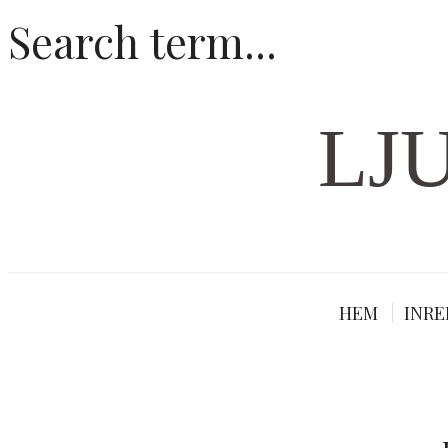
LJ
HEM
INRE