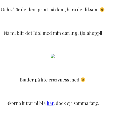
Och så är det leo-print på dem, bara det liksom
Nä nu blir det Idol med min darling, tjolahopp!!
Bjuder på lite crazyness med
Skorna hittar ni bla
här
, dock ej i samma färg.