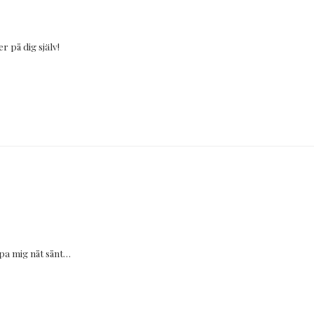
er på dig själv!
pa mig nåt sånt…