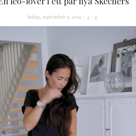
En leo-lover i ett par nya Skechers
tisdag, september 9, 2014
2
0