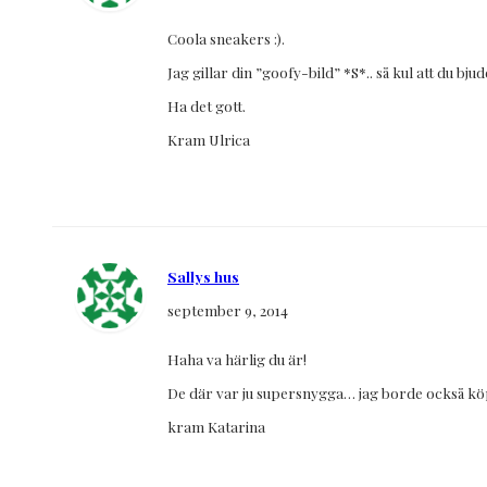
Coola sneakers :).
Jag gillar din ”goofy-bild” *S*.. så kul att du bjud
Ha det gott.
Kram Ulrica
Sallys hus
september 9, 2014
Haha va härlig du är!
De där var ju supersnygga… jag borde också kö
kram Katarina