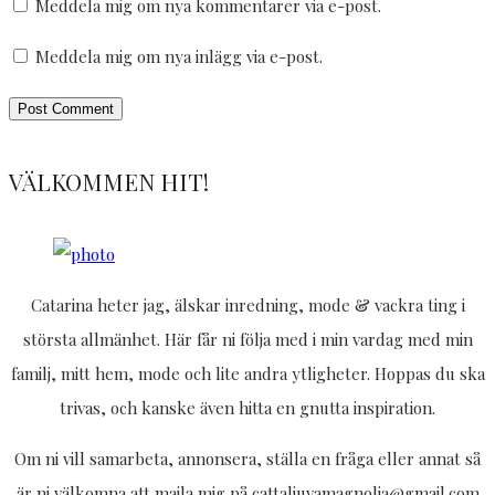
Meddela mig om nya kommentarer via e-post.
Meddela mig om nya inlägg via e-post.
VÄLKOMMEN HIT!
Catarina heter jag, älskar inredning, mode & vackra ting i
största allmänhet. Här får ni följa med i min vardag med min
familj, mitt hem, mode och lite andra ytligheter. Hoppas du ska
trivas, och kanske även hitta en gnutta inspiration.
Om ni vill samarbeta, annonsera, ställa en fråga eller annat så
är ni välkomna att maila mig på cattaljuvamagnolia@gmail.com