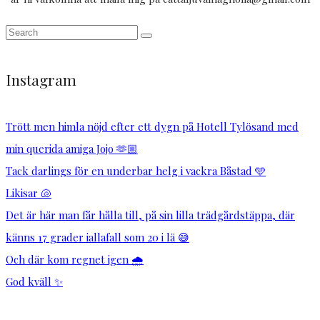
Instagram
Trött men himla nöjd efter ett dygn på Hotell Tylösand med
min querida amiga Jojo 🫶🏼
Tack darlings för en underbar helg i vackra Båstad 🩵
Likisar 🐚
Det är här man får hålla till, på sin lilla trädgårdstäppa, där
känns 17 grader iallafall som 20 i lä 😅
Och där kom regnet igen 🌧️
God kväll ✨