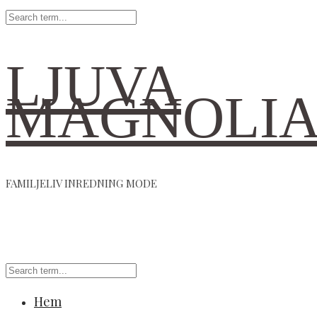
LJUVA
MAGNOLI
FAMILJELIV INREDNING MODE
Hem