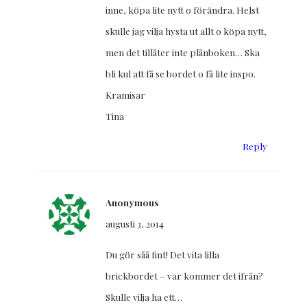
inne, köpa lite nytt o förändra. Helst
skulle jag vilja hysta ut allt o köpa nytt,
men det tillåter inte plånboken… Ska
bli kul att få se bordet o få lite inspo.
Kramisar
Tina
Reply
Anonymous
augusti 3, 2014
Du gör såå fint! Det vita lilla
brickbordet – var kommer det ifrån?
Skulle vilja ha ett…