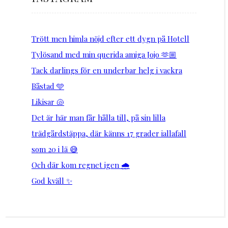
Trött men himla nöjd efter ett dygn på Hotell
Tylösand med min querida amiga Jojo 🫶🏼
Tack darlings för en underbar helg i vackra
Båstad 🩵
Likisar 🐚
Det är här man får hålla till, på sin lilla
trädgårdstäppa, där känns 17 grader iallafall
som 20 i lä 😅
Och där kom regnet igen 🌧️
God kväll ✨