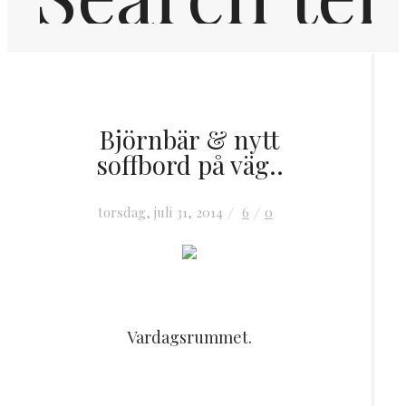
Hem
Björnbär & nytt
Inredning
soffbord på väg..
OM MIG
torsdag, juli 31, 2014
6
0
KONTAKT
Vardagsrummet.
FRÅGOR & SVAR