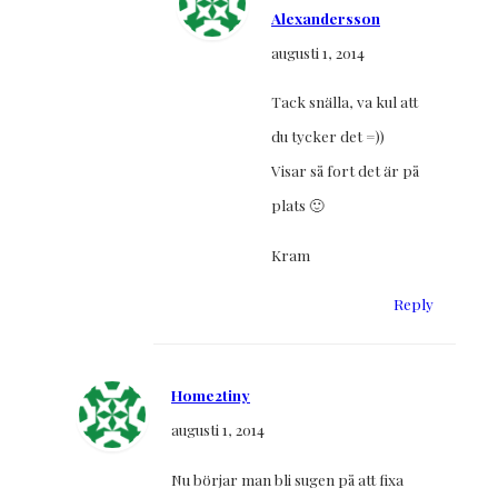
Alexandersson
augusti 1, 2014
Tack snälla, va kul att
du tycker det =))
Visar så fort det är på
plats 🙂
Kram
Reply
Home2tiny
augusti 1, 2014
Nu börjar man bli sugen på att fixa