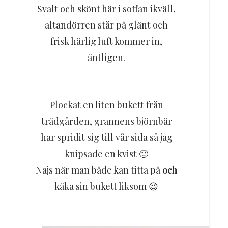
Resor
Svalt och skönt här i soffan ikväll,
altandörren står på glänt och
DIY
frisk härlig luft kommer in,
äntligen.
Plockat en liten bukett från
trädgården, grannens björnbär
har spridit sig till vår sida så jag
knipsade en kvist 🙂
Najs när man både kan titta på
och
käka sin bukett liksom 😉