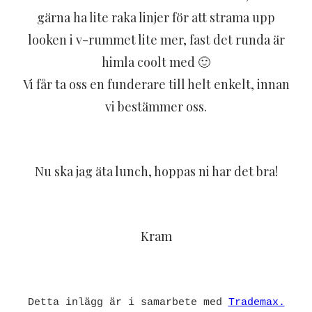
gärna ha lite raka linjer för att strama upp
looken i v-rummet lite mer, fast det runda är
himla coolt med 🙂
Vi får ta oss en funderare till helt enkelt, innan
vi bestämmer oss.
Nu ska jag äta lunch, h
oppas ni har det bra!
Kram
Detta inlägg är i samarbete med
Trademax.