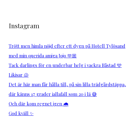
Instagram
Trött men himla nöjd efter ett dygn på Hotell Tylösand
med min querida amiga Jojo 🫶🏼
Tack darlings för en underbar helg i vackra Båstad 🩵
Likisar 🐚
Det är här man får hålla till, på sin lilla trädgårdstäppa,
där känns 17 grader iallafall som 20 i lä 😅
Och där kom regnet igen 🌧️
God kväll ✨