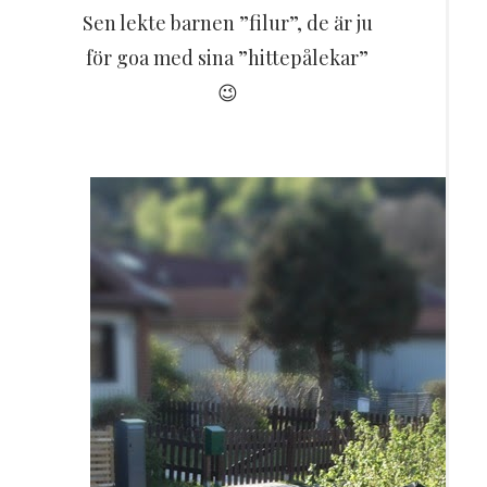
Sen lekte barnen ”filur”, de är ju
för goa med sina ”hittepålekar”
😉