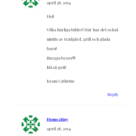
april 28, 2014
Hej!
Vilka härliga bilder! Här har det också
njutits av trädgård, grill och glada
barn!
Snygga byxor!!!
Må så gott!
Kram Cathrine
Reply
Home2tiny
april 28, 2014