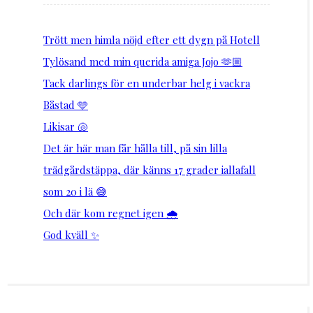
Trött men himla nöjd efter ett dygn på Hotell
Tylösand med min querida amiga Jojo 🫶🏼
Tack darlings för en underbar helg i vackra
Båstad 🩵
Likisar 🐚
Det är här man får hålla till, på sin lilla
trädgårdstäppa, där känns 17 grader iallafall
som 20 i lä 😅
Och där kom regnet igen 🌧️
God kväll ✨