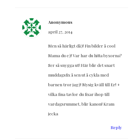
Anonymous
april 27, 2014
Men så härligt då:)! Fin bilder å cool
Mama du e:)! Var har du hitta byxorna?
Ser så snygga ut! Här blir det snart
muddagsfix å sen ut å cykla med
barnen tror jag:)! Mysig kväll till Er! +
vilka fina tavlor du fixar ihop till
vardagsrummet, blir kanon! Kram
jecka
Reply