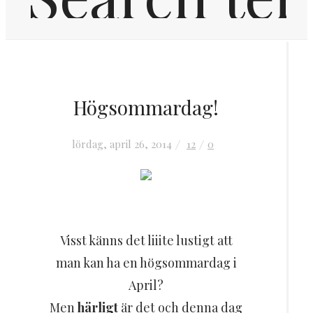
Hem
Högsommardag!
Inredning
lördag, april 26, 2014
12
0
OM MIG
KONTAKT
Visst känns det liiite lustigt att
FRÅGOR & SVAR
man kan ha en högsommardag i
April?
Men
härligt
är det och denna dag