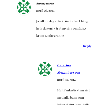
Anonymous
april 26, 2014
Ja vilken dag vi fick, underbart häng
hela dagen i vårat mysiga område:)
kram Linda granne
Reply
Catarina
Alexandersson
april 28, 2014
Helt fantastiskt mysigt
med alla barn som
leker så fint ihop, i alla