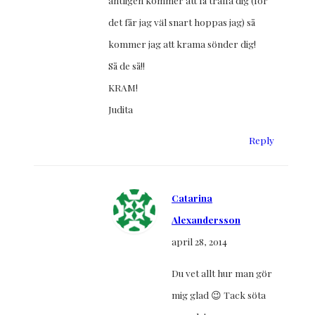
det får jag väl snart hoppas jag) så
kommer jag att krama sönder dig!
Så de så!!
KRAM!
Judita
Reply
Catarina
Alexandersson
april 28, 2014
Du vet allt hur man gör
mig glad 😉 Tack söta