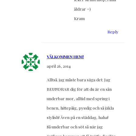
åldrar =)
Kram
Reply
VÄLKOMMEN HEM!
april 26, 2014
Alltså. jag måste bara säga det: Jag
BEUNDRAR dig för att du är en sån
underbar mor, alltid med spring i
benen, hittepåig, pysslig och så jäkla
stylish! Även på en städdag, haha!
Så underbar och söt så när jag
äntligen kommer att få träffa dig (för