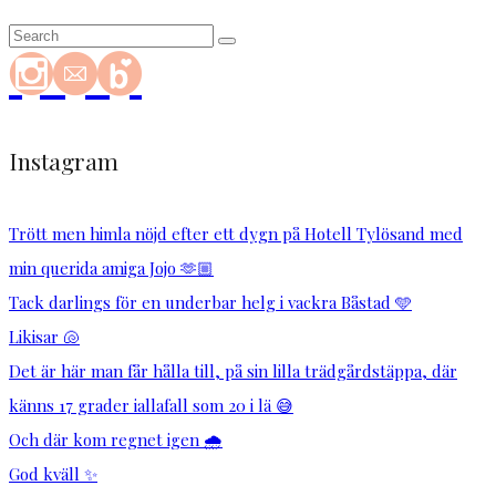
Instagram
Trött men himla nöjd efter ett dygn på Hotell Tylösand med
min querida amiga Jojo 🫶🏼
Tack darlings för en underbar helg i vackra Båstad 🩵
Likisar 🐚
Det är här man får hålla till, på sin lilla trädgårdstäppa, där
känns 17 grader iallafall som 20 i lä 😅
Och där kom regnet igen 🌧️
God kväll ✨