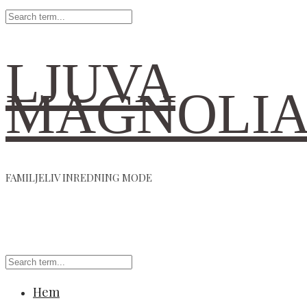
LJUVA
MAGNOLI
FAMILJELIV INREDNING MODE
Hem